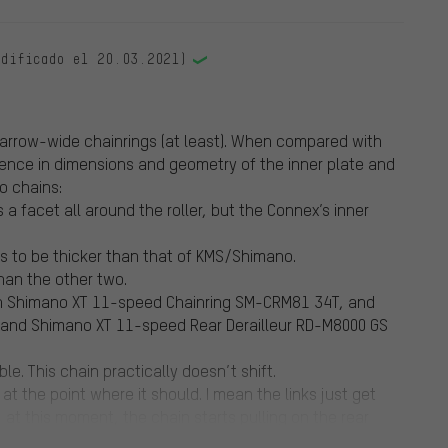
odificado el 20.03.2021)
narrow-wide chainrings (at least). When compared with
ence in dimensions and geometry of the inner plate and
o chains:
a facet all around the roller, but the Connex’s inner
s to be thicker than that of KMS/Shimano.
han the other two.
with Shimano XT 11-speed Chainring SM-CRM81 34T, and
nd Shimano XT 11-speed Rear Derailleur RD-M8000 GS
ble. This chain practically doesn’t shift.
at the point where it should. I mean the links just get
 at this moment, the chain starts pulling on the rear
the pedal, and then the chain does come off the