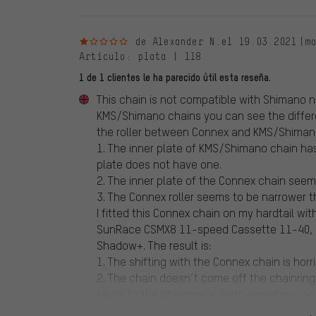
1 de 5 estrellas
de Alexander N.
el 19.03.2021
(m
Artículo
: plata | 118
1 de 1 clientes le ha parecido útil esta reseña.
This chain is not compatible with Shimano 
KMS/Shimano chains you can see the differ
the roller between Connex and KMS/Shiman
1. The inner plate of KMS/Shimano chain has 
plate does not have one.
2. The inner plate of the Connex chain seem
3. The Connex roller seems to be narrower t
I fitted this Connex chain on my hardtail 
SunRace CSMX8 11-speed Cassette 11-40, a
Shadow+. The result is:
1. The shifting with the Connex chain is horri
2. The chain doesn’t come off the chainring 
stuck to the chainring’s teeth somehow, so,
mech and you feel a sudden resistance of 