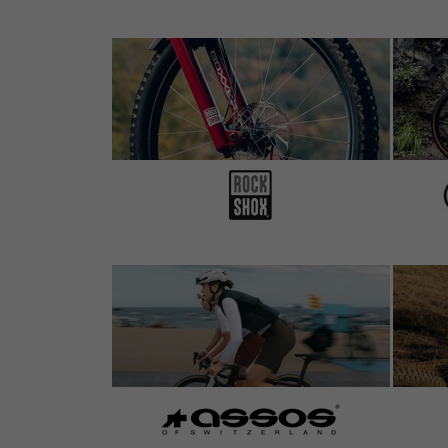
the chain the optimal maintainance. I pay a li
It is difficult to prove.
5 de 5 estrellas
de Vsevolod P.
el 10.04.2020
Artículo
: plata | 118
5 de 5 clientes les ha parecido útil esta reseña.
This is not the most popular chain, and ther
internet, but I decided to give it a go simply 
Unique design quick link with you can use wi
will stay on the market and will not be des
something unique to offer! Highly recomme