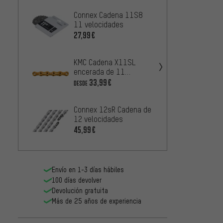
Connex Cadena 11S8
Conne
11 velocidades
de 11 
27,99€
42,99
KMC Cadena X11SL
KMC C
encerada de 11
DLC11
velocidades
veloc
33,99€
5
DESDE
DESDE
Connex 12sR Cadena de
Conne
12 velocidades
Bikes 
45,99€
42,99
Envío en 1-3 días hábiles
100 días devolver
Devolución gratuita
Más de 25 años de experiencia