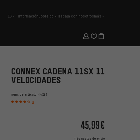
ES
Información
Sobre bc
Trabaja con nosotros
más
español
CONNEX CADENA 11SX 11
VELOCIDADES
núm. de artículo:
44223
4
45,99€
más
gastos de envío