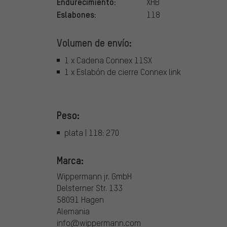
Endurecimiento:
XHB
Eslabones:
118
Volumen de envío:
1 x Cadena Connex 11SX
1 x Eslabón de cierre Connex link
Peso:
plata | 118: 270
Marca:
Wippermann jr. GmbH
Delsterner Str. 133
58091 Hagen
Alemania
info@wippermann.com