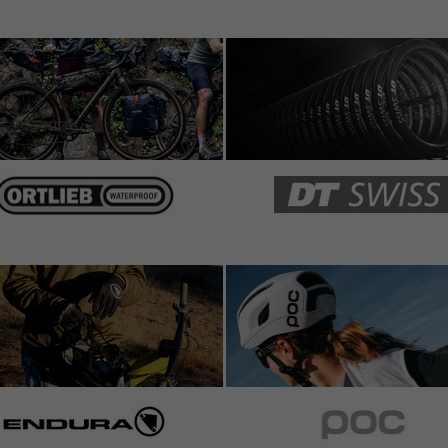
ttle extra, but I save even more, I believe. - but I admit,
e is not a lot of reviews and information about it on the
because I liked it's quick link, and I have not regret it.
thout tools. Nicely made chain. I really hope the Connex
troyed by giants like Shimano or KMC. They have
nd.