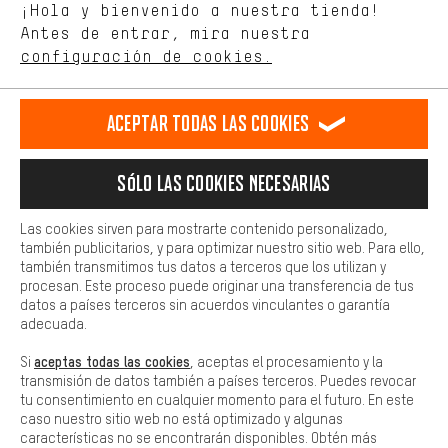
Permítenos asesorarte
¡Hola y bienvenido a nuestra tienda!
tienda. Con las cookies de rendimiento, puedes influir en la mejora
de nuestro sitio web y nuestra oferta de la tienda con tu
Antes de entrar, mira nuestra
comportamiento de compra.
configuración de cookies.
Llamada Programada
Más confort
Formulario de contacto
Haga que su experiencia de compra sea más cómoda. Con las
Aceptar todas las cookies
cookies de comodidad, creamos enlaces a plataformas de redes
sociales. Esto nos permite proporcionarle más contenido e
Nuestra política de privacidad
información útiles. Además, tiene la opción de utilizar servicios
Idioma"
Sólo las cookies necesarias
adicionales que le ayudarán a encontrar los productos adecuados.
Por ejemplo, ofrecemos una función de chat para responder a las
ES
EN
DE
FR
preguntas de forma rápida y sencilla.
español
english
Deutsch
français
Las cookies sirven para mostrarte contenido personalizado,
también publicitarios, y para optimizar nuestro sitio web. Para ello,
Básica
también transmitimos tus datos a terceros que los utilizan y
Las cookies básicas aseguran que puedas usar nuestro sitio web.
procesan. Este proceso puede originar una transferencia de tus
RESCINDIR EL CONTRATO
Comunidad de Aquisgrán
Programa de afiliados
datos a países terceros sin acuerdos vinculantes o garantía
adecuada.
Aviso Legal
Protección de datos
Condiciones Generales
aceptas todas las cookies
Si
, aceptas el procesamiento y la
Plataforma de reportes
Reciclaje de baterias
transmisión de datos también a países terceros. Puedes revocar
tu consentimiento en cualquier momento para el futuro. En este
Configuración de las cookies
Ajusta el contraste
caso nuestro sitio web no está optimizado y algunas
características no se encontrarán disponibles. Obtén más
Todos los precios indicados son en euros e sin MwSt, más