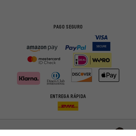
PAGO SEGURO
Ofertas adecuadas
ENTREGA RÁPIDA
En lugar de publicidad al azar, obtendrás ofertas adecuadas para
ti. Las cookies de marketing nos ayudan a identificar tus
intereses con nuestros socios publicitarios y a mostrarte ofertas
y consejos relevantes.
Mejor rendimiento
Estamos interesados en lo que buscas y necesitas en nuestra