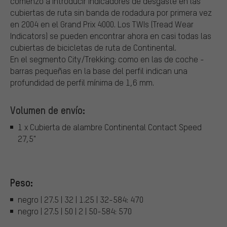
comenzó a introducir indicadores de desgaste en las
cubiertas de ruta sin banda de rodadura por primera vez
en 2004 en el Grand Prix 4000. Los TWIs (Tread Wear
Indicators) se pueden encontrar ahora en casi todas las
cubiertas de bicicletas de ruta de Continental.
En el segmento City/Trekking: como en las de coche -
barras pequeñas en la base del perfil indican una
profundidad de perfil mínima de 1,6 mm.
Volumen de envío:
1 x Cubierta de alambre Continental Contact Speed
27,5"
Peso:
negro | 27.5 | 32 | 1.25 | 32-584: 470
negro | 27.5 | 50 | 2 | 50-584: 570