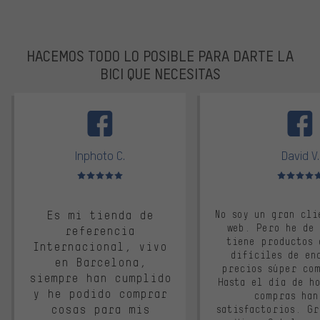
HACEMOS TODO LO POSIBLE PARA DARTE LA
BICI QUE NECESITAS
facebook
Inphoto C.
David V.
Valoración media: 5 de 5
Valoración m
Es mi tienda de
No soy un gran cli
web. Pero he de
referencia
tiene productos 
Internacional, vivo
difíciles de en
en Barcelona,
precios súper co
siempre han cumplido
Hasta el día de ho
y he podido comprar
compras han
cosas para mis
satisfactorios. G