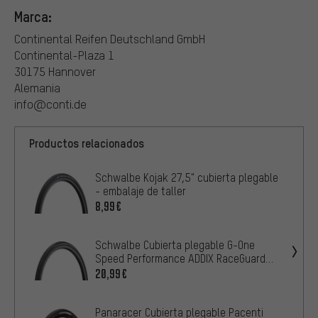
Marca:
Continental Reifen Deutschland GmbH
Continental-Plaza 1
30175 Hannover
Alemania
info@conti.de
Productos relacionados
Schwalbe Kojak 27,5" cubierta plegable
- embalaje de taller
8,99€
Schwalbe Cubierta plegable G-One
Speed Performance ADDIX RaceGuard
27,5"
20,99€
Panaracer Cubierta plegable Pacenti