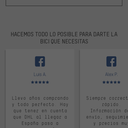
HACEMOS TODO LO POSIBLE PARA DARTE LA
BICI QUE NECESITAS
facebook
Luis A.
Alex P.
Valoración media: 5 de 5
Valoración media: 
Llevo años comprando
Siempre correc
y todo perfecto. Hay
rápido.
que tener en cuenta
Información d
que DHL al llegar a
envío, seguimi
España pasa a
y precios mu