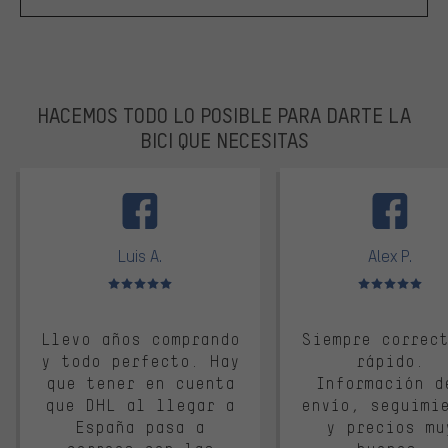
HACEMOS TODO LO POSIBLE PARA DARTE LA
BICI QUE NECESITAS
facebook
Luis A.
Alex P.
Valoración media: 5 de 5
Valoración media: 
Llevo años comprando
Siempre correc
y todo perfecto. Hay
rápido.
que tener en cuenta
Información d
que DHL al llegar a
envío, seguimi
España pasa a
y precios mu