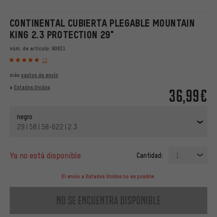
CONTINENTAL CUBIERTA PLEGABLE MOUNTAIN
KING 2.3 PROTECTION 29"
núm. de artículo:
60631
13
más
gastos de envío
a
Estados Unidos
36,99€
negro
29 | 58 | 58-622 | 2.3
ya no está disponible
Cantidad:
1
El envío a Estados Unidos no es posible.
no se encuentra disponible