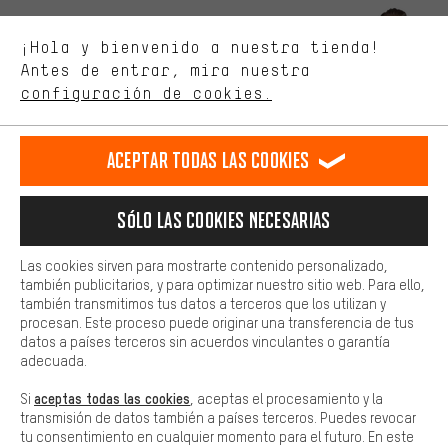
Mejor rendimiento
Estamos interesados en lo que buscas y necesitas en nuestra
Permítenos asesorarte
¡Hola y bienvenido a nuestra tienda!
tienda. Con las cookies de rendimiento, puedes influir en la mejora
de nuestro sitio web y nuestra oferta de la tienda con tu
Antes de entrar, mira nuestra
comportamiento de compra.
configuración de cookies.
Llamada Programada
Más confort
Formulario de contacto
Haga que su experiencia de compra sea más cómoda. Con las
Aceptar todas las cookies
cookies de comodidad, creamos enlaces a plataformas de redes
sociales. Esto nos permite proporcionarle más contenido e
Nuestra política de privacidad
información útiles. Además, tiene la opción de utilizar servicios
Idioma"
Sólo las cookies necesarias
adicionales que le ayudarán a encontrar los productos adecuados.
Por ejemplo, ofrecemos una función de chat para responder a las
ES
EN
DE
FR
preguntas de forma rápida y sencilla.
español
english
Deutsch
français
Las cookies sirven para mostrarte contenido personalizado,
también publicitarios, y para optimizar nuestro sitio web. Para ello,
Básica
también transmitimos tus datos a terceros que los utilizan y
Las cookies básicas aseguran que puedas usar nuestro sitio web.
procesan. Este proceso puede originar una transferencia de tus
RESCINDIR EL CONTRATO
Comunidad de Aquisgrán
Programa de afiliados
datos a países terceros sin acuerdos vinculantes o garantía
adecuada.
Aviso Legal
Protección de datos
Condiciones Generales
aceptas todas las cookies
Si
, aceptas el procesamiento y la
Plataforma de reportes
Reciclaje de baterias
transmisión de datos también a países terceros. Puedes revocar
tu consentimiento en cualquier momento para el futuro. En este
Configuración de las cookies
Ajusta el contraste