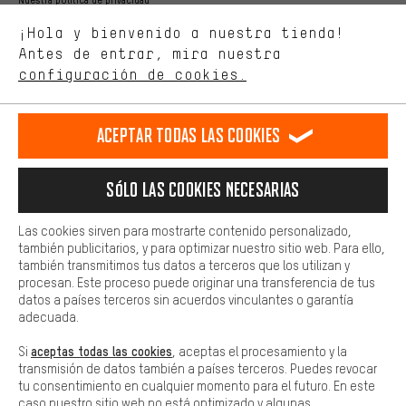
Estamos interesados en lo que buscas y necesitas en nuestra
Idioma"
¡Hola y bienvenido a nuestra tienda!
tienda. Con las cookies de rendimiento, puedes influir en la mejora
de nuestro sitio web y nuestra oferta de la tienda con tu
Antes de entrar, mira nuestra
ES
EN
DE
FR
comportamiento de compra.
español
english
Deutsch
français
configuración de cookies.
Más confort
Haga que su experiencia de compra sea más cómoda. Con las
RESCINDIR EL CONTRATO
Comunidad de Aquisgrán
Programa de afiliados
Aceptar todas las cookies
cookies de comodidad, creamos enlaces a plataformas de redes
sociales. Esto nos permite proporcionarle más contenido e
Aviso Legal
Protección de datos
Condiciones Generales
información útiles. Además, tiene la opción de utilizar servicios
Sólo las cookies necesarias
adicionales que le ayudarán a encontrar los productos adecuados.
Plataforma de reportes
Reciclaje de baterias
Por ejemplo, ofrecemos una función de chat para responder a las
preguntas de forma rápida y sencilla.
Configuración de las cookies
Ajusta el contraste
Las cookies sirven para mostrarte contenido personalizado,
también publicitarios, y para optimizar nuestro sitio web. Para ello,
Básica
Todos los precios indicados son en euros e sin MwSt, más
también transmitimos tus datos a terceros que los utilizan y
Las cookies básicas aseguran que puedas usar nuestro sitio web.
procesan. Este proceso puede originar una transferencia de tus
gastos de envío
Estados Unidos
a
.
datos a países terceros sin acuerdos vinculantes o garantía
adecuada.
aceptas todas las cookies
Si
, aceptas el procesamiento y la
transmisión de datos también a países terceros. Puedes revocar
tu consentimiento en cualquier momento para el futuro. En este
caso nuestro sitio web no está optimizado y algunas