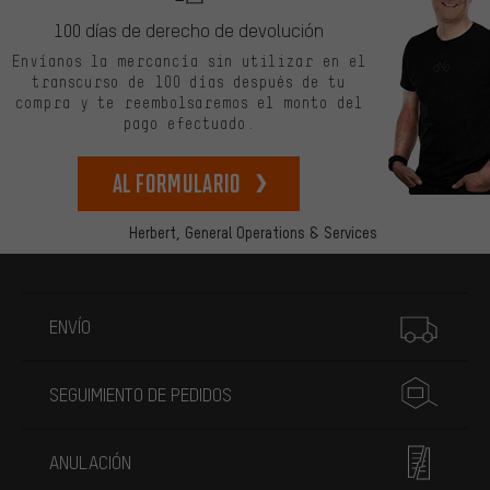
100 días de derecho de devolución
Envíanos la mercancía sin utilizar en el
transcurso de 100 días después de tu
compra y te reembolsaremos el monto del
pago efectuado.
Al formulario
Herbert,
General Operations & Services
Más información
ENVÍO
SEGUIMIENTO DE PEDIDOS
ANULACIÓN