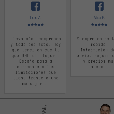
Luis A.
Alex P.
Valoración media: 5 de 5
Valoración media: 
Llevo años comprando
Siempre correc
y todo perfecto. Hay
rápido.
que tener en cuenta
Información d
que DHL al llegar a
envío, seguimi
España pasa a
y precios mu
correos con las
buenos.
limitaciones que
tiene frente a una
mensajería.