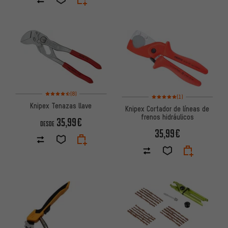
Valoración media: 4,5 de 5 basada en 8 reseñas
(8)
Valoración media: 5 de 5 basa
(1)
Knipex Tenazas llave
Knipex Cortador de líneas de
frenos hidráulicos
35,99€
DESDE
35,99€