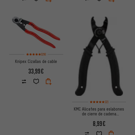
Valoración media: 5 de 5 basada en 29 reseñas
(29)
Knipex Cizallas de cable
33,99€
Valoración media: 5 de 5 basa
(2)
KMC Alicates para eslabones
de cierre de cadena
MissingLink Remover
8,99€