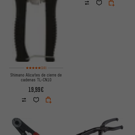
Valoración media: 5 de 5 basada en 10 reseñas
(10)
Shimano Alicates de cierre de
cadenas TL-CN10
19,99€