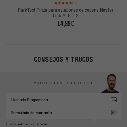
Valoración media: 5 de 5 basada en 19 reseñas
(19)
ParkTool Pinza para eslabones de cadena Master
Link MLP-1.2
14,99€
CONSEJOS Y TRUCOS
Omitir opciones de contacto
Permítenos asesorarte
Llamada Programada
Formulario de contacto
Nuestra política de privacidad