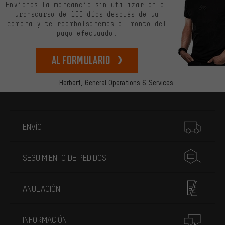
Envíanos la mercancía sin utilizar en el
transcurso de 100 días después de tu
compra y te reembolsaremos el monto del
pago efectuado.
Al formulario
Herbert,
General Operations & Services
Más información
ENVÍO
SEGUIMIENTO DE PEDIDOS
ANULACIÓN
INFORMACIÓN