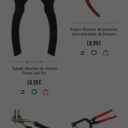
Knipex Alicates de precisión
para arandelas de bloqueo
exteriores
18,99€
Valoración media: 1 de 5 basada en 2 reseñas
(2)
Topeak Alicates de cadena
Power Link Pro
16,99€