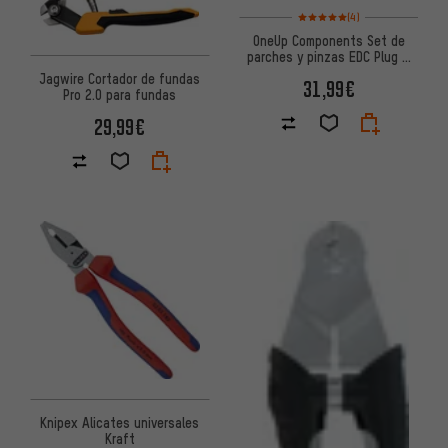
Valoración media: 5 de 5 basa
(4)
OneUp Components Set de
parches y pinzas EDC Plug &
Pliers
Jagwire Cortador de fundas
31,99€
Pro 2.0 para fundas
29,99€
Knipex Alicates universales
Kraft