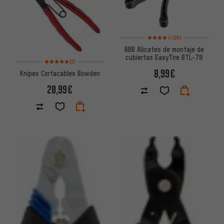
Valoración media: 4 de 5 basa
(24)
BBB Alicates de montaje de
cubiertas EasyTire BTL-78
Valoración media: 5 de 5 basada en 2 reseñas
(2)
8,99€
Knipex Cortacables Bowden
20,99€