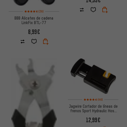
14,99€
Valoración media: 4,5 de 5 basada en 36 reseñas
(36)
BBB Alicates de cadena
LinkFix BTL-77
8,99€
Valoración media: 4,5 de 5 bas
(46)
Jagwire Cortador de líneas de
frenos Sport Hydraulic Hose
Cutter
12,99€