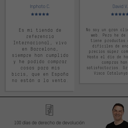
Inphoto C.
David V.
Valoración media: 5 de 5
Valoración m
Es mi tienda de
No soy un gran cli
web. Pero he de
referencia
tiene productos 
Internacional, vivo
difíciles de en
en Barcelona,
precios súper co
siempre han cumplido
Hasta el día de ho
y he podido comprar
compras han
cosas para mis
satisfactorios. G
Visca Cataluny
bicis, que en España
no están a la venta.
100 días de derecho de devolución