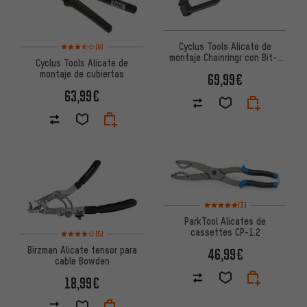
Valoración media: 3,5 de 5 basada en 6 reseñas
Cyclus Tools Alicate de
(6)
montaje Chainringr con Bit-D
Cyclus Tools Alicate de
para tornillos de platos
montaje de cubiertas
69,99€
63,99€
Valoración media: 5 de 5 basa
(3)
ParkTool Alicates de
Valoración media: 4 de 5 basada en 5 reseñas
cassettes CP-1.2
(5)
Birzman Alicate tensor para
46,99€
cable Bowden
18,99€