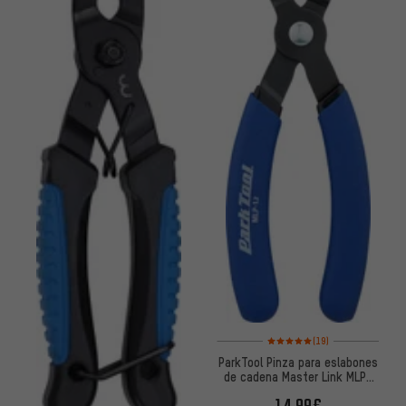
Valoración media: 5 de 5 basa
(19)
ParkTool Pinza para eslabones
de cadena Master Link MLP-
1.2