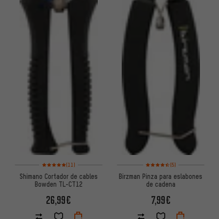
Valoración media: 5 de 5 basada en 11 reseñas
Valoración media: 4,5 de 5 ba
(11)
(5)
Shimano Cortador de cables
Birzman Pinza para eslabones
Bowden TL-CT12
de cadena
26,99€
7,99€