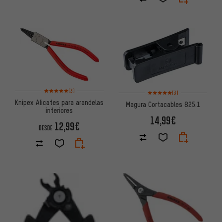
Valoración media: 5 de 5 basada en 3 reseñas
Valoración media: 5 de 5 basa
(3)
(3)
Knipex Alicates para arandelas
Magura Cortacables 825.1
interiores
14,99€
12,99€
DESDE