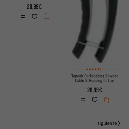
20,99€
Valoración media: 5 de 5 basa
(3)
Topeak Cortacables Bowden
Cable & Housing Cutter
20,99€
siguiente