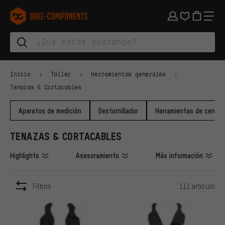
Saltar a la navegación principal
Saltar a la navegación de categorías
Saltar al contenido
Saltar a marcas y al boletín
Saltar al pie de página
bike-components.de Página de inicio
Inicio
Taller
Herramientas generales
Tenazas & Cortacables
Aparatos de medición
Destornillador
Herramientas de centra
TENAZAS & CORTACABLES
Highlights
Asesoramiento
Más información
Filtros
111 artículo
ARTÍCULOS