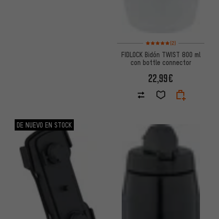
Valoración media: 5 de 5 basa
(2)
FIDLOCK Bidón TWIST 800 ml
con bottle connector
22,99€
DE NUEVO EN STOCK