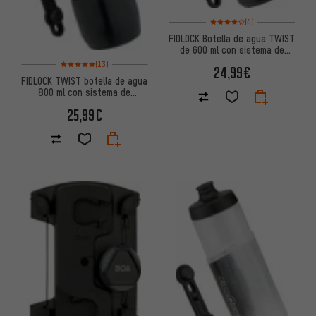
Valoración media: 4 de 5 basa
(4)
FIDLOCK Botella de agua TWIST
de 600 ml con sistema de
montaje en base para bicicleta
Valoración media: 5 de 5 basada en 13 reseñas
(13)
24,99€
FIDLOCK TWIST botella de agua
800 ml con sistema de
soporte para botellas bike
25,99€
base