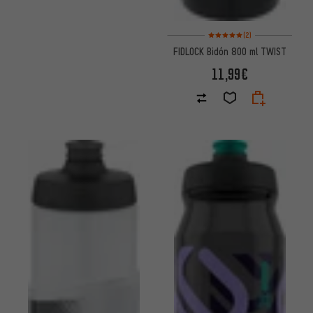
Valoración media: 5 de 5 basa
(2)
FIDLOCK Bidón 800 ml TWIST
11,99€