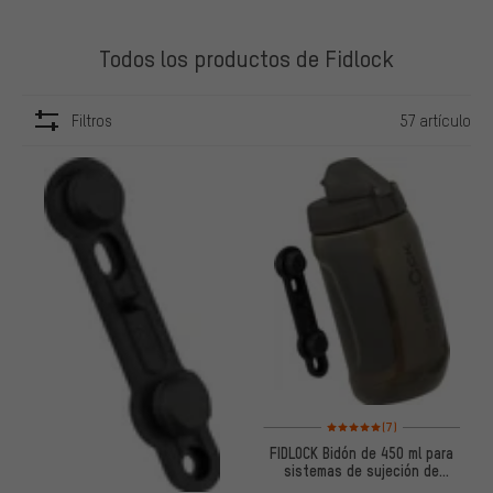
Todos los productos de Fidlock
Filtros
57 artículo
ARTÍCULOS
Valoración media: 5 de 5 basa
(7)
FIDLOCK Bidón de 450 ml para
sistemas de sujeción de
bidonesTWIST bike