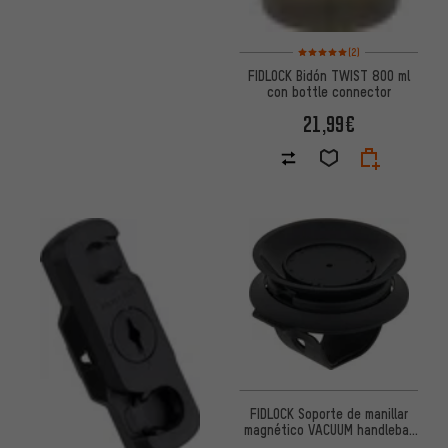
Valoración media: 5 de 5 basa
(2)
FIDLOCK Bidón TWIST 800 ml
con bottle connector
21,99€
FIDLOCK Soporte de manillar
magnético VACUUM handlebar
base