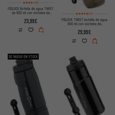
Valoración media: 4 de 5 basada en 4 reseñas
(4)
FIDLOCK Botella de agua TWIST
de 600 ml con sistema de
Valoración media: 5 de 5 basa
(13)
montaje en base para bicicleta
FIDLOCK TWIST botella de agua
23,99€
800 ml con sistema de
soporte para botellas bike
29,99€
base
DE NUEVO EN STOCK