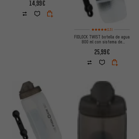
14,99€
Valoración media: 5 de 5 basa
(13)
FIDLOCK TWIST botella de agua
800 ml con sistema de
soporte para botellas bike
25,99€
base