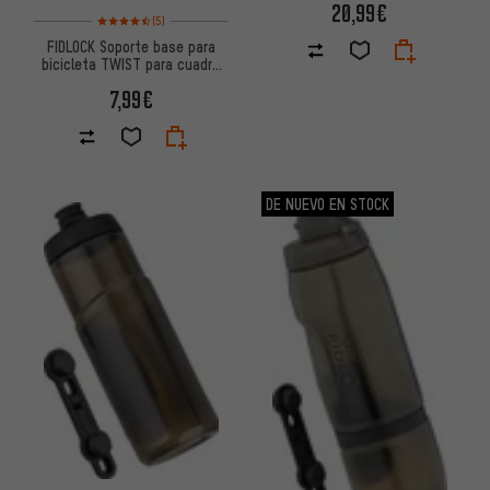
20,99€
Valoración media: 4,5 de 5 basada en 5 reseñas
(5)
FIDLOCK Soporte base para
bicicleta TWIST para cuadro
de bicicleta
7,99€
DE NUEVO EN STOCK