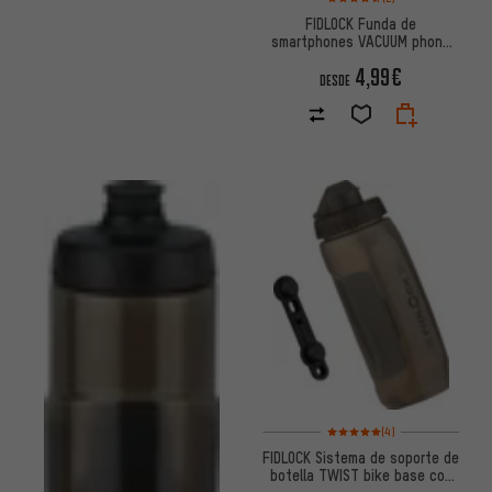
FIDLOCK Funda de
smartphones VACUUM phone
case
4,99€
DESDE
Valoración media: 5 de 5 basa
(4)
FIDLOCK Sistema de soporte de
botella TWIST bike base con