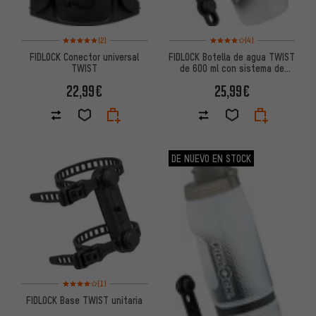
Valoración media: 5 de 5 basada en 2 reseñas
Valoración media: 4 de 5 basa
(2)
(4)
FIDLOCK Conector universal
FIDLOCK Botella de agua TWIST
TWIST
de 600 ml con sistema de
montaje en base para bicicleta
22,99€
25,99€
DE NUEVO EN STOCK
Valoración media: 4 de 5 basada en 1 reseñas
(1)
FIDLOCK Base TWIST unitaria