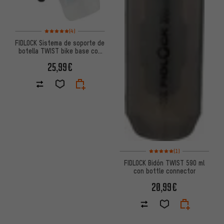
Valoración media: 5 de 5 basada en 4 reseñas
(4)
FIDLOCK Sistema de soporte de
botella TWIST bike base con
botella de agua 590 ml
25,99€
Valoración media: 5 de 5 basa
(1)
FIDLOCK Bidón TWIST 590 ml
con bottle connector
20,99€