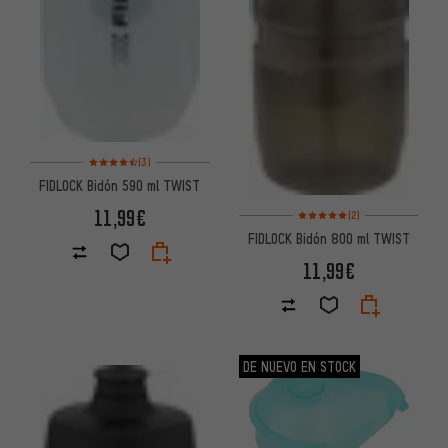
Valoración media: 4,5 de 5 basada en 3 reseñas
(3)
FIDLOCK Bidón 590 ml TWIST
Valoración media: 5 de 5 basa
11,99€
(2)
FIDLOCK Bidón 800 ml TWIST
11,99€
DE NUEVO EN STOCK