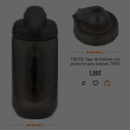
Valoración media: 5 de 5 basa
(1)
FIDLOCK Tapa de bidones con
protector para bidones TWIST
5,99€
Valoración media: 5 de 5 basada en 3 reseñas
(3)