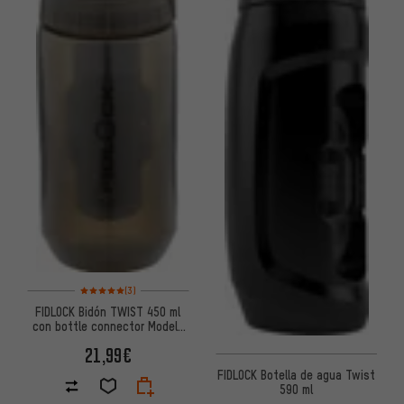
Valoración media: 5 de 5 basada en 3 reseñas
(3)
FIDLOCK Bidón TWIST 450 ml
con bottle connector Modelo
2022
21,99€
FIDLOCK Botella de agua Twist
590 ml