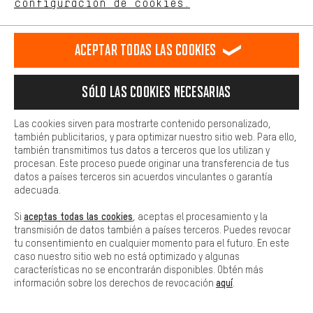
configuración de cookies.
Más confort
Haga que su experiencia de compra sea más cómoda. Con las
Aceptar todas las cookies
cookies de comodidad, creamos enlaces a plataformas de redes
DE NUEVO EN STOCK
sociales. Esto nos permite proporcionarle más contenido e
información útiles. Además, tiene la opción de utilizar servicios
Sólo las cookies necesarias
adicionales que le ayudarán a encontrar los productos adecuados.
Por ejemplo, ofrecemos una función de chat para responder a las
preguntas de forma rápida y sencilla.
Las cookies sirven para mostrarte contenido personalizado,
también publicitarios, y para optimizar nuestro sitio web. Para ello,
Básica
también transmitimos tus datos a terceros que los utilizan y
Las cookies básicas aseguran que puedas usar nuestro sitio web.
procesan. Este proceso puede originar una transferencia de tus
datos a países terceros sin acuerdos vinculantes o garantía
adecuada.
aceptas todas las cookies
Si
, aceptas el procesamiento y la
transmisión de datos también a países terceros. Puedes revocar
tu consentimiento en cualquier momento para el futuro. En este
caso nuestro sitio web no está optimizado y algunas
características no se encontrarán disponibles. Obtén más
aquí
información sobre los derechos de revocación
.