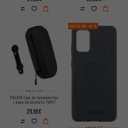
HASTA UN
-46 %
Valoración media: 2,5 de 5 basada en 2 reseñas
(2)
FIDLOCK Caja de herramientas
+ base de bicicleta TWIST
29,99€
Valoración media: 4,5 de 5 ba
(2)