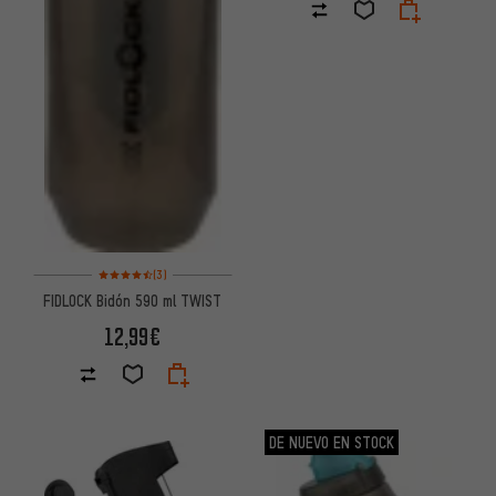
Valoración media: 4,5 de 5 basada en 3 reseñas
(3)
FIDLOCK Bidón 590 ml TWIST
12,99€
DE NUEVO EN STOCK