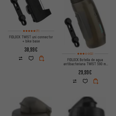
Valoración media: 5 de 5 basada en 7 reseñas
(7)
FIDLOCK TWIST uni connector
+ bike base
30,99€
Valoración media: 3 de 5 basa
(1)
FIDLOCK Botella de agua
antibacteriana TWIST 590 ml
con sistema de soporte base
29,99€
para bicicleta