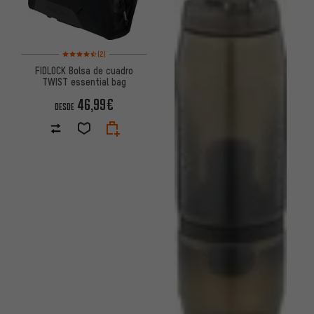
Valoración media: 4,5 de 5 basada en 2 reseñas
(2)
FIDLOCK Bolsa de cuadro
TWIST essential bag
46,99€
DESDE