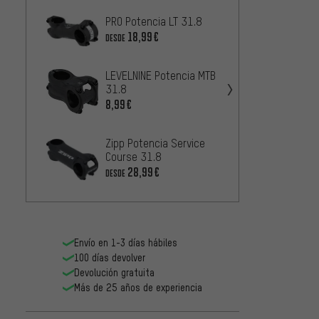
PRO Potencia LT 31.8
NEWME
Evolut
18,99€
DESDE
2
DESDE
LEVELNINE Potencia MTB
31.8
PRO Po
8,99€
2
DESDE
Zipp Potencia Service
PRO Po
Course 31.8
2
DESDE
28,99€
DESDE
Envío en 1-3 días hábiles
100 días devolver
Devolución gratuita
Más de 25 años de experiencia