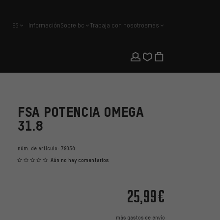
ES
Información
Sobre bc
Trabaja con nosotros
más
español
FSA POTENCIA OMEGA
31.8
núm. de artículo:
79034
Aún no hay comentarios
25,99€
más
gastos de envío