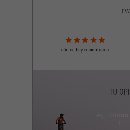
EV
aún no hay comentarios
TU OP
Ayudanos
tu