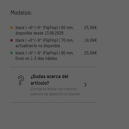
Modelos:
black | +6°/-6° (FlipFlop) | 60 mm,
25,99€
disponible desde 13.08.2026
black | +6°/-6° (FlipFlop) | 70 mm,
19,99€
actualmente no disponible
black | +6°/-6° (FlipFlop) | 90 mm,
25,99€
Envío en 1-3 días hábiles
¿Dudas acerca del
artículo?
¡Contacta ahora con nuestro
servicio de atención al cliente!