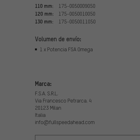
110 mm:
175-0050009050
120 mm:
175-0050010050
130 mm:
175-0050011050
Volumen de envío:
1 x Potencia FSA Omega
Marca:
F.S.A. S.R.L.
Via Francesco Petrarca. 4
20123 Milan
Italia
info@fullspeedahead.com