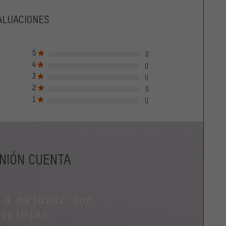
ALUACIONES
5
0
4
0
3
0
2
0
1
0
INIÓN CUENTA
 a mejorar con
 opinión.