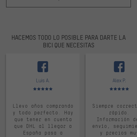
HACEMOS TODO LO POSIBLE PARA DARTE LA
BICI QUE NECESITAS
facebook
Luis A.
Alex P.
Valoración media: 5 de 5
Valoración media: 
Llevo años comprando
Siempre correc
y todo perfecto. Hay
rápido.
que tener en cuenta
Información d
que DHL al llegar a
envío, seguimi
España pasa a
y precios mu