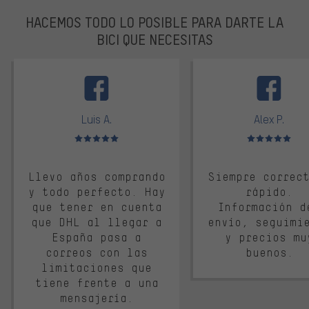
HACEMOS TODO LO POSIBLE PARA DARTE LA
BICI QUE NECESITAS
facebook
Luis A.
Alex P.
Valoración media: 5 de 5
Valoración media: 
Llevo años comprando
Siempre correc
y todo perfecto. Hay
rápido.
que tener en cuenta
Información d
que DHL al llegar a
envío, seguimi
España pasa a
y precios mu
correos con las
buenos.
limitaciones que
tiene frente a una
mensajería.