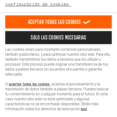
ES
EN
DE
FR
comportamiento de compra.
español
english
Deutsch
français
configuración de cookies.
Más confort
Haga que su experiencia de compra sea más cómoda. Con las
RESCINDIR EL CONTRATO
Comunidad de Aquisgrán
Programa de afiliados
Aceptar todas las cookies
cookies de comodidad, creamos enlaces a plataformas de redes
sociales. Esto nos permite proporcionarle más contenido e
Aviso Legal
Protección de datos
Condiciones Generales
información útiles. Además, tiene la opción de utilizar servicios
Sólo las cookies necesarias
adicionales que le ayudarán a encontrar los productos adecuados.
Plataforma de reportes
Reciclaje de baterias
Por ejemplo, ofrecemos una función de chat para responder a las
preguntas de forma rápida y sencilla.
Configuración de las cookies
Ajusta el contraste
Las cookies sirven para mostrarte contenido personalizado,
también publicitarios, y para optimizar nuestro sitio web. Para ello,
Básica
Todos los precios indicados son en euros e sin MwSt, más
también transmitimos tus datos a terceros que los utilizan y
Las cookies básicas aseguran que puedas usar nuestro sitio web.
procesan. Este proceso puede originar una transferencia de tus
gastos de envío
Estados Unidos
a
.
datos a países terceros sin acuerdos vinculantes o garantía
adecuada.
aceptas todas las cookies
Si
, aceptas el procesamiento y la
transmisión de datos también a países terceros. Puedes revocar
tu consentimiento en cualquier momento para el futuro. En este
caso nuestro sitio web no está optimizado y algunas
características no se encontrarán disponibles. Obtén más
aquí
información sobre los derechos de revocación
.