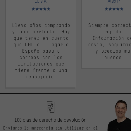
Luis A.
Alex P.
Valoración media: 5 de 5
Valoración media: 
Llevo años comprando
Siempre correc
y todo perfecto. Hay
rápido.
que tener en cuenta
Información d
que DHL al llegar a
envío, seguimi
España pasa a
y precios mu
correos con las
buenos.
limitaciones que
tiene frente a una
mensajería.
100 días de derecho de devolución
Envíanos la mercancía sin utilizar en el