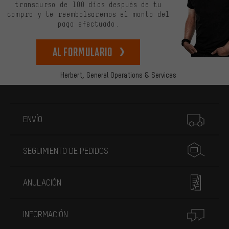
transcurso de 100 días después de tu
compra y te reembolsaremos el monto del
pago efectuado.
Al formulario
Herbert,
General Operations & Services
Más información
ENVÍO
SEGUIMIENTO DE PEDIDOS
ANULACIÓN
INFORMACIÓN