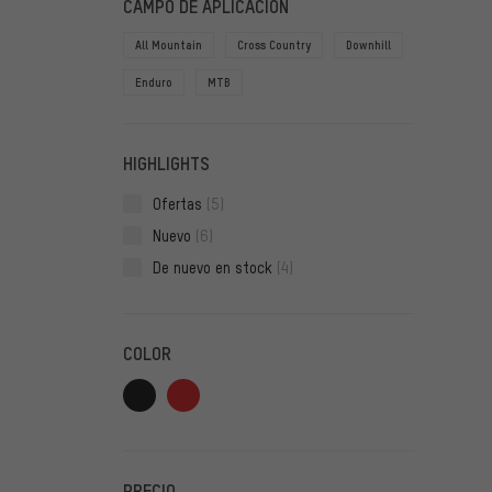
CAMPO DE APLICACIÓN
All Mountain
Cross Country
Downhill
Enduro
MTB
HIGHLIGHTS
Ofertas
(5)
Nuevo
(6)
De nuevo en stock
(4)
COLOR
PRECIO