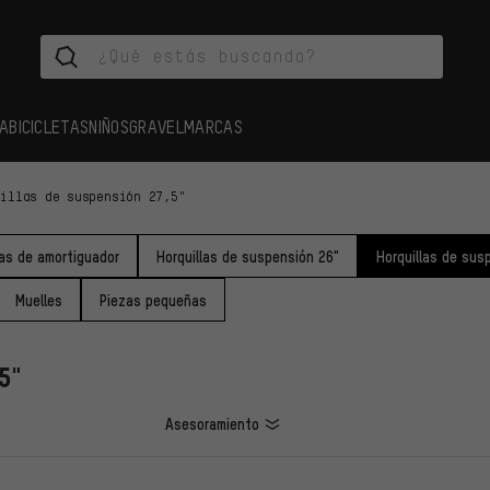
A
BICICLETAS
NIÑOS
GRAVEL
MARCAS
uillas de suspensión 27,5"
as de amortiguador
Horquillas de suspensión 26"
Horquillas de sus
Muelles
Piezas pequeñas
5"
Asesoramiento
LOS