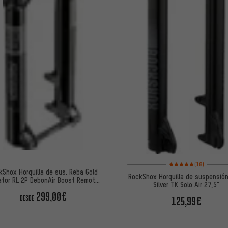
Valoración media: 5 de
(18)
kShox Horquilla de sus. Reba Gold
RockShox Horquilla de suspensió
lator RL 2P DebonAir Boost Remote
Silver TK Solo Air 27,5"
27.5"
299,00€
125,99€
DESDE