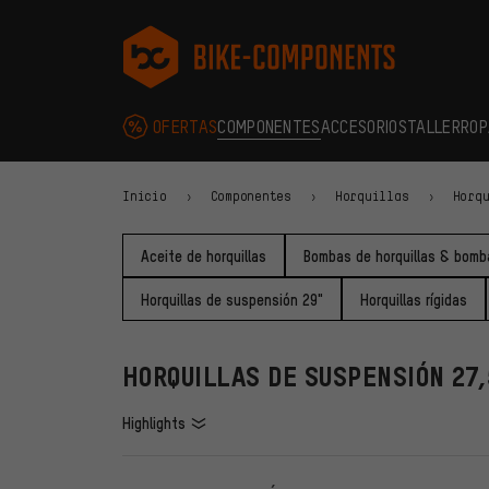
Saltar a la navegación principal
Saltar a la navegación de categorías
Saltar al contenido
Saltar a marcas y al boletín
Saltar al pie de página
bike-components.de Página de inicio
OFERTAS
COMPONENTES
ACCESORIOS
TALLER
ROP
Inicio
Componentes
Horquillas
Horq
Aceite de horquillas
Bombas de horquillas & bomb
Horquillas de suspensión 29"
Horquillas rígidas
HORQUILLAS DE SUSPENSIÓN 27,
Highlights
FILTROS
ARTÍCU