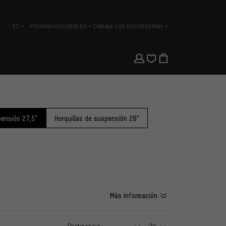
ES
Información
Sobre bc
Trabaja con nosotros
más
español
pensión 27,5"
Horquillas de suspensión 28"
Más información