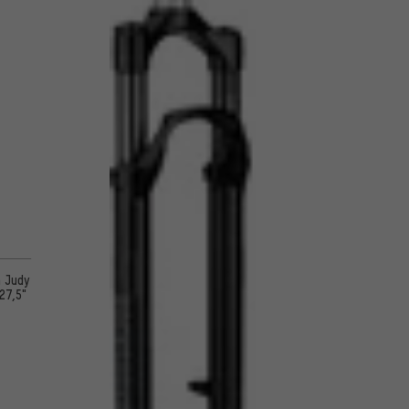
 5 basada en 2 reseñas
n Judy
 27,5"