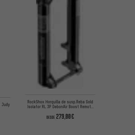
 5 basada en 18 reseñas
RockShox Horquilla de susp.Reba Gold
n Judy
Isolator RL 3P DebonAir Boost Remoto
27,5"
279,00€
DESDE