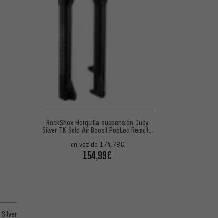
RockShox Horquilla suspensión Judy
Silver TK Solo Air Boost PopLoc Remote
27,5"
en vez de
174,78€
154,99€
Silver