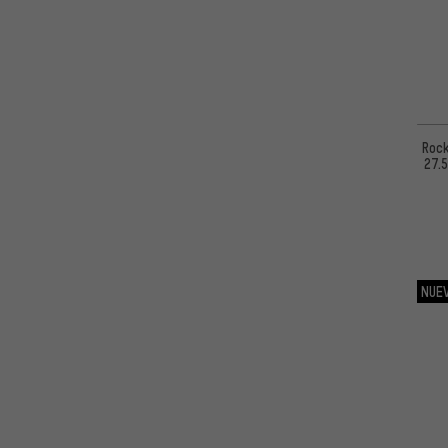
Eje Pasante (20 x 110 mm)
(1)
Rock
27.5
NUE