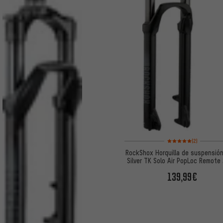
Valoración media: 5 de
(2)
RockShox Horquilla de suspensió
Silver TK Solo Air PopLoc Remote
139,99€