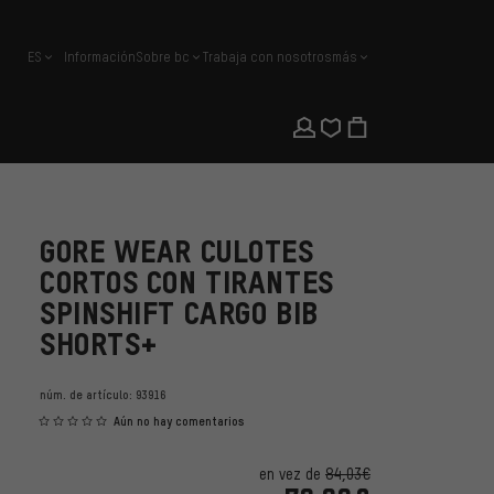
ES
Información
Sobre bc
Trabaja con nosotros
más
español
GORE WEAR CULOTES
CORTOS CON TIRANTES
SPINSHIFT CARGO BIB
SHORTS+
núm. de artículo:
93916
Aún no hay comentarios
en vez de
84,03€