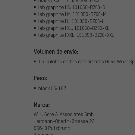
black | XXL: 101058-9900-XXL
lab graphite | S: 101058-BZ00-S
lab graphite | M: 101058-BZ00-M
lab graphite | L: 101058-BZ00-L
lab graphite | XL: 101058-BZ00-XL
lab graphite | XXL: 101058-BZ00-XXL
Volumen de envío:
1 x Culotes cortos con tirantes GORE Wear Sp
Peso:
black | S: 187
Marca:
W. L. Gore & Associates GmbH
Hermann-Oberth-Strasse 22
85640 Putzbrunn
Alemania