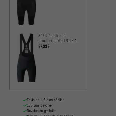
Cargo
1
DESDE
GOBIK Culote con
tirantes Limited 6.0 K7
Bib Shorts
67,99€
Envío en 1-3 días hábiles
100 días devolver
Devolución gratuita