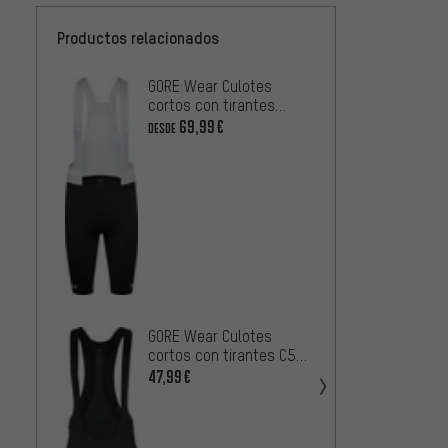
Productos relacionados
GORE Wear Culotes
GOBIK 
cortos con tirantes
con ti
Spinshift Bib Shorts+
Bib Sh
69,99€
79,99
DESDE
Castel
tirant
GORE Wear Culotes
Bib Sh
71,99
cortos con tirantes C5
Opti Bib Shorts+
47,99€
GONSO
Con Ti