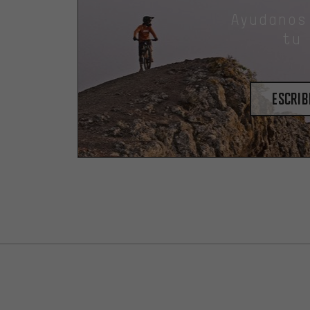
Ayudanos
tu
escrib