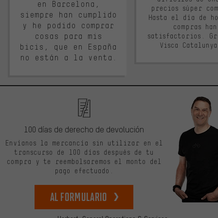
en Barcelona,
precios súper co
siempre han cumplido
Hasta el día de ho
y he podido comprar
compras han
cosas para mis
satisfactorios. G
Visca Cataluny
bicis, que en España
no están a la venta.
100 días de derecho de devolución
Envíanos la mercancía sin utilizar en el
transcurso de 100 días después de tu
compra y te reembolsaremos el monto del
pago efectuado.
Al formulario