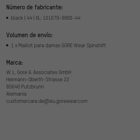
Número de fabricante:
black | 44 | XL: 101079-9900-44
Volumen de envío:
1 x Maillot para damas GORE Wear Spinshift
Marca:
W. L. Gore & Associates GmbH
Hermann-Oberth-Strasse 22
85640 Putzbrunn
Alemania
customercare.de@eu.gorewear.com