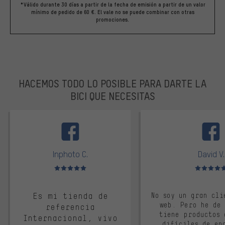
*Válido durante 30 días a partir de la fecha de emisión a partir de un valor
mínimo de pedido de 60 €. El vale no se puede combinar con otras
promociones.
HACEMOS TODO LO POSIBLE PARA DARTE LA
BICI QUE NECESITAS
facebook
Inphoto C.
David V.
Valoración media: 5 de 5
Valoración m
Es mi tienda de
No soy un gran cli
web. Pero he de
referencia
tiene productos 
Internacional, vivo
difíciles de en