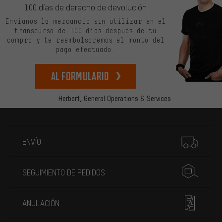
100 días de derecho de devolución
Envíanos la mercancía sin utilizar en el
transcurso de 100 días después de tu
compra y te reembolsaremos el monto del
pago efectuado.
Al formulario
Herbert,
General Operations & Services
Más información
ENVÍO
SEGUIMIENTO DE PEDIDOS
ANULACIÓN