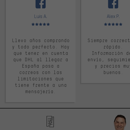
Luis A.
Alex P.
Valoración media: 5 de 5
Valoración media: 
Llevo años comprando
Siempre correc
y todo perfecto. Hay
rápido.
que tener en cuenta
Información d
que DHL al llegar a
envío, seguimi
España pasa a
y precios mu
correos con las
buenos.
limitaciones que
tiene frente a una
mensajería.