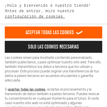
Estamos interesados en lo que buscas y necesitas en nuestra
Idioma"
¡Hola y bienvenido a nuestra tienda!
tienda. Con las cookies de rendimiento, puedes influir en la mejora
de nuestro sitio web y nuestra oferta de la tienda con tu
Antes de entrar, mira nuestra
ES
EN
DE
FR
comportamiento de compra.
español
english
Deutsch
français
configuración de cookies.
Más confort
Haga que su experiencia de compra sea más cómoda. Con las
RESCINDIR EL CONTRATO
Comunidad de Aquisgrán
Programa de afiliados
Aceptar todas las cookies
cookies de comodidad, creamos enlaces a plataformas de redes
sociales. Esto nos permite proporcionarle más contenido e
Aviso Legal
Protección de datos
Condiciones Generales
información útiles. Además, tiene la opción de utilizar servicios
Sólo las cookies necesarias
adicionales que le ayudarán a encontrar los productos adecuados.
Plataforma de reportes
Reciclaje de baterias
Por ejemplo, ofrecemos una función de chat para responder a las
preguntas de forma rápida y sencilla.
Las cookies sirven para mostrarte contenido personalizado,
Configuración de las cookies
Ajusta el contraste
también publicitarios, y para optimizar nuestro sitio web. Para ello,
Básica
también transmitimos tus datos a terceros que los utilizan y
Todos los precios indicados son en euros e sin MwSt, más
Las cookies básicas aseguran que puedas usar nuestro sitio web.
procesan. Este proceso puede originar una transferencia de tus
gastos de envío
Estados Unidos
a
.
datos a países terceros sin acuerdos vinculantes o garantía
adecuada.
aceptas todas las cookies
Si
, aceptas el procesamiento y la
transmisión de datos también a países terceros. Puedes revocar
tu consentimiento en cualquier momento para el futuro. En este
caso nuestro sitio web no está optimizado y algunas