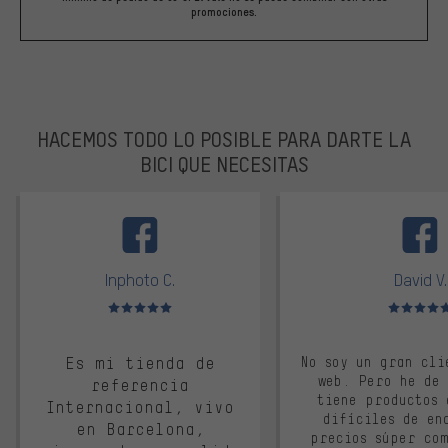
promociones.
HACEMOS TODO LO POSIBLE PARA DARTE LA
BICI QUE NECESITAS
facebook
Inphoto C.
David V.
Valoración media: 5 de 5
Valoración m
Es mi tienda de
No soy un gran cli
web. Pero he de
referencia
tiene productos 
Internacional, vivo
difíciles de en
en Barcelona,
precios súper co