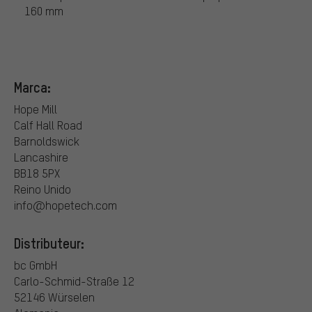
160 mm
Marca:
Hope Mill
Calf Hall Road
Barnoldswick
Lancashire
BB18 5PX
Reino Unido
info@hopetech.com
Distributeur:
bc GmbH
Carlo-Schmid-Straße 12
52146 Würselen