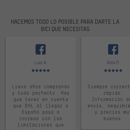
HACEMOS TODO LO POSIBLE PARA DARTE LA
BICI QUE NECESITAS
facebook
Luis A.
Alex P.
Valoración media: 5 de 5
Valoración media: 
Llevo años comprando
Siempre correc
y todo perfecto. Hay
rápido.
que tener en cuenta
Información d
que DHL al llegar a
envío, seguimi
España pasa a
y precios mu
correos con las
buenos.
limitaciones que