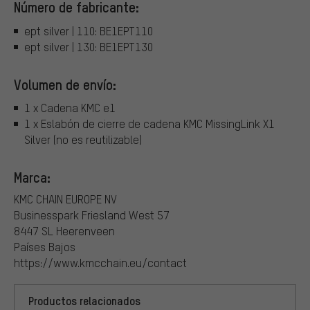
Número de fabricante:
ept silver | 110: BE1EPT110
ept silver | 130: BE1EPT130
Volumen de envío:
1 x Cadena KMC e1
1 x Eslabón de cierre de cadena KMC MissingLink X1
Silver (no es reutilizable)
Marca:
KMC CHAIN EUROPE NV
Businesspark Friesland West 57
8447 SL Heerenveen
Países Bajos
https://www.kmcchain.eu/contact
Productos relacionados