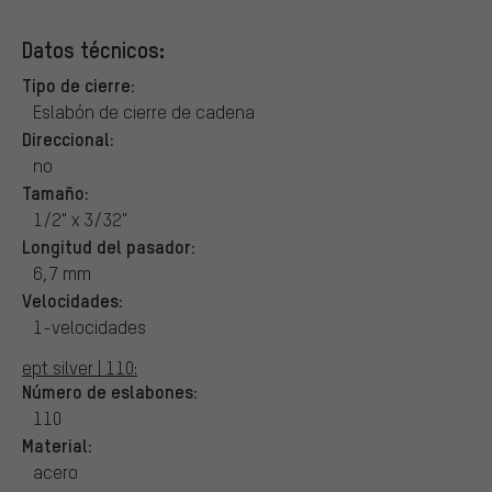
Datos técnicos:
Tipo de cierre:
Eslabón de cierre de cadena
Direccional:
no
Tamaño:
1/2" x 3/32"
Longitud del pasador:
6,7 mm
Velocidades:
1-velocidades
ept silver | 110:
Número de eslabones:
110
Material:
acero