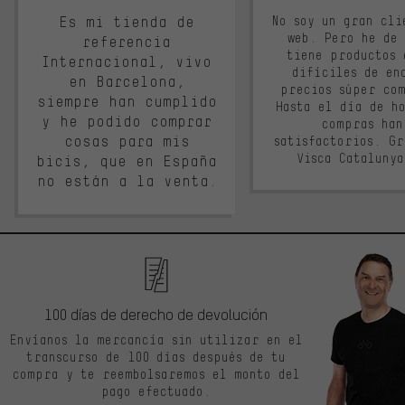
Es mi tienda de
No soy un gran cli
web. Pero he de
referencia
tiene productos 
Internacional, vivo
difíciles de en
en Barcelona,
precios súper co
siempre han cumplido
Hasta el día de ho
y he podido comprar
compras han
cosas para mis
satisfactorios. G
Visca Cataluny
bicis, que en España
no están a la venta.
100 días de derecho de devolución
Envíanos la mercancía sin utilizar en el
transcurso de 100 días después de tu
compra y te reembolsaremos el monto del
pago efectuado.