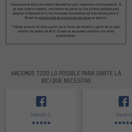
Evaluamos el éxito de nuestra Newsletter para mejorarla continuamente. Si
ya eres cliente nuestro, utilizamos los datos de tus últimos pedidos para
adaptar la Newsletter a tus intereses, haciéndola así más valiosa para ti.
Nuestras
condiciones de protección de datos
se aplican.
*Válido durante 30 días a partir de la fecha de emisión a partir de un valor
mínimo de pedido de 60 €. El vale no se puede combinar con otras
promociones.
HACEMOS TODO LO POSIBLE PARA DARTE LA
BICI QUE NECESITAS
facebook
Inphoto C.
David V.
Valoración media: 5 de 5
Valoración m