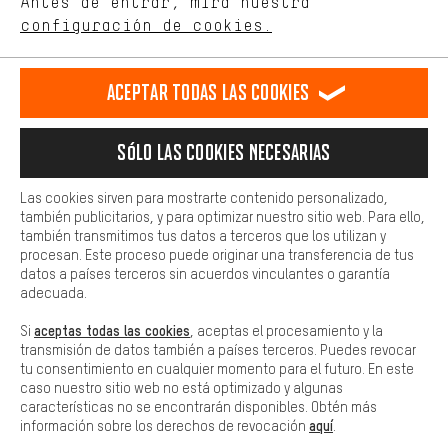
Antes de entrar, mira nuestra
ES
EN
DE
FR
comportamiento de compra.
español
english
Deutsch
français
configuración de cookies.
Más confort
Haga que su experiencia de compra sea más cómoda. Con las
RESCINDIR EL CONTRATO
Comunidad de Aquisgrán
Programa de afiliados
Aceptar todas las cookies
cookies de comodidad, creamos enlaces a plataformas de redes
sociales. Esto nos permite proporcionarle más contenido e
Aviso Legal
Protección de datos
Condiciones Generales
información útiles. Además, tiene la opción de utilizar servicios
Sólo las cookies necesarias
adicionales que le ayudarán a encontrar los productos adecuados.
Plataforma de reportes
Reciclaje de baterias
Por ejemplo, ofrecemos una función de chat para responder a las
preguntas de forma rápida y sencilla.
Configuración de las cookies
Ajusta el contraste
Las cookies sirven para mostrarte contenido personalizado,
también publicitarios, y para optimizar nuestro sitio web. Para ello,
Básica
Todos los precios indicados son en euros e sin MwSt, más
también transmitimos tus datos a terceros que los utilizan y
Las cookies básicas aseguran que puedas usar nuestro sitio web.
procesan. Este proceso puede originar una transferencia de tus
gastos de envío
Estados Unidos
a
.
datos a países terceros sin acuerdos vinculantes o garantía
adecuada.
aceptas todas las cookies
Si
, aceptas el procesamiento y la
transmisión de datos también a países terceros. Puedes revocar
tu consentimiento en cualquier momento para el futuro. En este
caso nuestro sitio web no está optimizado y algunas
características no se encontrarán disponibles. Obtén más
aquí
información sobre los derechos de revocación
.