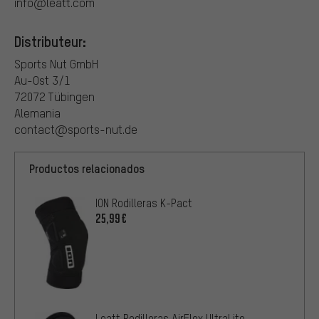
info@leatt.com
Distributeur:
Sports Nut GmbH
Au-Ost 3/1
72072 Tübingen
Alemania
contact@sports-nut.de
Productos relacionados
ION Rodilleras K-Pact
25,99€
Leatt Rodilleras AirFlex UltraLite