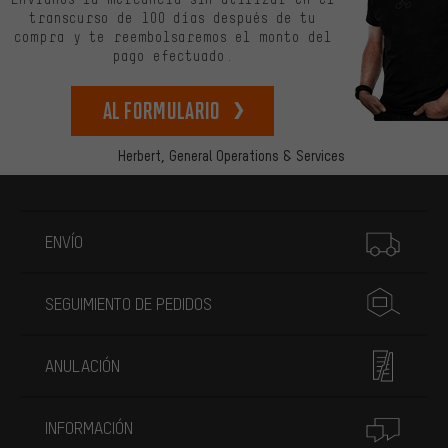
transcurso de 100 días después de tu
compra y te reembolsaremos el monto del
pago efectuado.
Al formulario
Herbert,
General Operations & Services
Más información
ENVÍO
SEGUIMIENTO DE PEDIDOS
ANULACIÓN
INFORMACIÓN