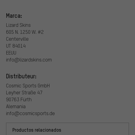
Marca:
Lizard Skins
605 N. 1250 W. #2
Centerville
UT 84014
EEUU
info@lizardskins.com
Distributeur:
Cosmic Sports GmbH
Leyher Straße 47
90763 Fürth
Alemania
info@cosmicsports.de
Productos relacionados