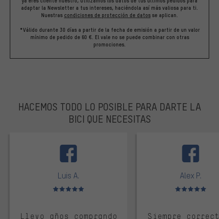
ya eres cliente nuestro, utilizamos los datos de tus últimos pedidos para
adaptar la Newsletter a tus intereses, haciéndola así más valiosa para ti.
Nuestras
condiciones de protección de datos
se aplican.
*Válido durante 30 días a partir de la fecha de emisión a partir de un valor
mínimo de pedido de 60 €. El vale no se puede combinar con otras
promociones.
HACEMOS TODO LO POSIBLE PARA DARTE LA
BICI QUE NECESITAS
facebook
Luis A.
Alex P.
Valoración media: 5 de 5
Valoración media: 
Llevo años comprando
Siempre correc