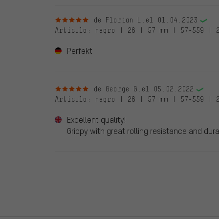
5 de 5 estrellas
de Florian L.
el 01.04.2023
Artículo
: negro | 26 | 57 mm | 57-559 | 
Perfekt
5 de 5 estrellas
de George G.
el 05.02.2022
Artículo
: negro | 26 | 57 mm | 57-559 | 
Excellent quality!
Grippy with great rolling resistance and durab