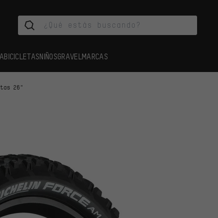
A
BICICLETAS
NIÑOS
GRAVEL
MARCAS
rtas 26"