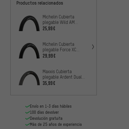
Productos relacionados
Michelin Cubierta
Maxxis
plegable Wild AM
plegab
Performance 26"
Dual E
25,99€
31,99
Michelin Cubierta
Maxxis
plegable Force XC
plegab
Performance 26"
3C Max
29,99€
31,99
Maxxis Cubierta
Panara
plegable Ardent Dual
plegab
EXO TR 26"
35,99€
29,99
Envío en 1-3 días hábiles
100 días devolver
Devolución gratuita
Más de 25 años de experiencia