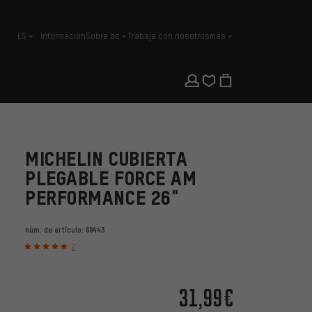
ES
Información
Sobre bc
Trabaja con nosotros
más
español
MICHELIN CUBIERTA
PLEGABLE FORCE AM
PERFORMANCE 26"
núm. de artículo:
69443
2
31,99€