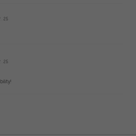
2.25
2.25
ility!