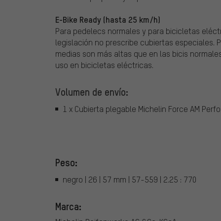
E-Bike Ready (hasta 25 km/h)
Para pedelecs normales y para bicicletas eléct
legislación no prescribe cubiertas especiales. P
medias son más altas que en las bicis normales
uso en bicicletas eléctricas.
Volumen de envío:
1 x Cubierta plegable Michelin Force AM Perf
Peso:
negro | 26 | 57 mm | 57-559 | 2.25 : 770
Marca: