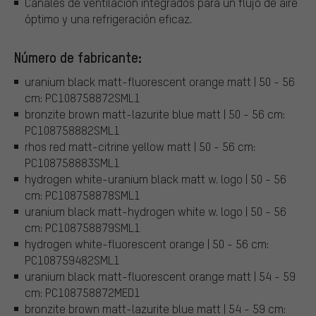
Canales de ventilación integrados para un flujo de aire
óptimo y una refrigeración eficaz.
Número de fabricante:
uranium black matt-fluorescent orange matt | 50 - 56
cm: PC108758872SML1
bronzite brown matt-lazurite blue matt | 50 - 56 cm:
PC108758882SML1
rhos red matt-citrine yellow matt | 50 - 56 cm:
PC108758883SML1
hydrogen white-uranium black matt w. logo | 50 - 56
cm: PC108758878SML1
uranium black matt-hydrogen white w. logo | 50 - 56
cm: PC108758879SML1
hydrogen white-fluorescent orange | 50 - 56 cm:
PC108759482SML1
uranium black matt-fluorescent orange matt | 54 - 59
cm: PC108758872MED1
bronzite brown matt-lazurite blue matt | 54 - 59 cm: