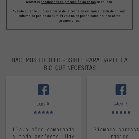
Nuestras
condiciones de protección de datos
se aplican.
*Válido durante 30 días a partir de la fecha de emisión a partir de un valor
mínimo de pedido de 60 €. El vale no se puede combinar con otras
promociones.
HACEMOS TODO LO POSIBLE PARA DARTE LA
BICI QUE NECESITAS
facebook
Luis A.
Alex P.
Valoración media: 5 de 5
Valoración media: 
Llevo años comprando
Siempre correc
y todo perfecto. Hay
rápido.