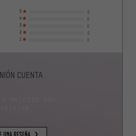
5
0
4
0
3
0
2
0
1
0
INIÓN CUENTA
 a mejorar con
 opinión.
e una reseña