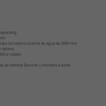
ikepacking
nto
todos los lados (columna de agua de 2000 mm)
ón óptima
ráfico rodado
s de manillar Discover y montarla a estas