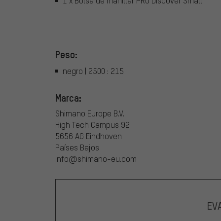
1 x Bolsa de manillar PRO Discover Small
Peso:
negro | 2500 : 215
Marca:
Shimano Europe B.V.
High Tech Campus 92
5656 AG Eindhoven
Países Bajos
info@shimano-eu.com
EV