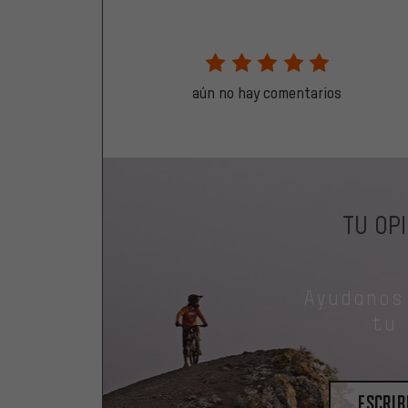
aún no hay comentarios
TU OP
Ayudanos
tu
escrib