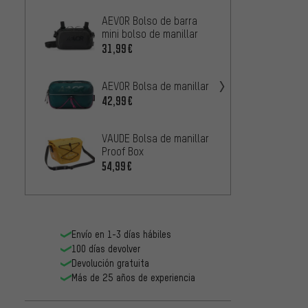
AEVOR Bolso de barra
Zefal 
mini bolso de manillar
Handl
31,99€
36,99
AEVOR Bolsa de manillar
Brooks
manill
42,99€
Handl
75,99
VAUDE Bolsa de manillar
Proof Box
VAUDE 
54,99€
OnTour
4
DESDE
Envío en 1-3 días hábiles
100 días devolver
Devolución gratuita
Más de 25 años de experiencia