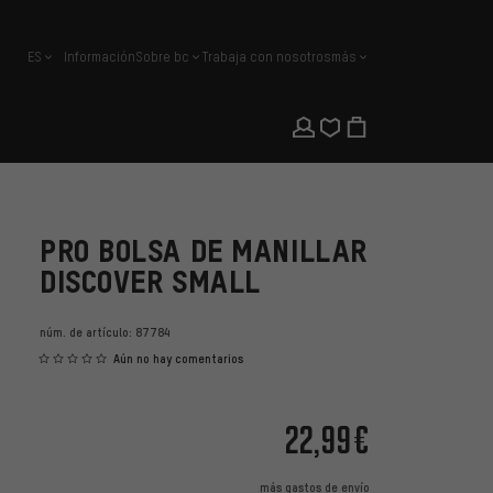
ES
Información
Sobre bc
Trabaja con nosotros
más
español
PRO BOLSA DE MANILLAR
DISCOVER SMALL
núm. de artículo:
87784
Aún no hay comentarios
22,99€
más
gastos de envío