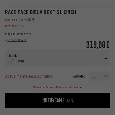
RACE FACE BIELA NEXT SL CINCH
núm. de artículo:
69238
2
más
gastos de envío
a
Estados Unidos
319,00€
black
175,0 mm
actualmente no disponible
Cantidad:
1
El envío a Estados Unidos no es posible.
Notifícame