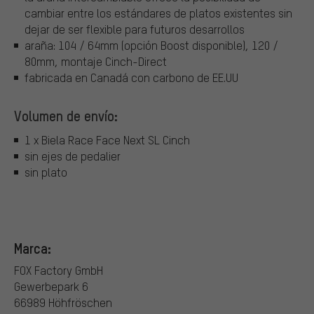
cambiar entre los estándares de platos existentes sin
dejar de ser flexible para futuros desarrollos
araña: 104 / 64mm (opción Boost disponible), 120 /
80mm, montaje Cinch-Direct
fabricada en Canadá con carbono de EE.UU
Volumen de envío:
1 x Biela Race Face Next SL Cinch
sin ejes de pedalier
sin plato
Marca:
FOX Factory GmbH
Gewerbepark 6
66989 Höhfröschen