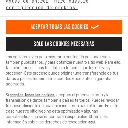
Antes de entrar, mira nuestra
ES
EN
DE
FR
comportamiento de compra.
español
english
Deutsch
français
configuración de cookies.
Más confort
Haga que su experiencia de compra sea más cómoda. Con las
RESCINDIR EL CONTRATO
Comunidad de Aquisgrán
Programa de afiliados
Aceptar todas las cookies
cookies de comodidad, creamos enlaces a plataformas de redes
sociales. Esto nos permite proporcionarle más contenido e
Aviso Legal
Protección de datos
Condiciones Generales
información útiles. Además, tiene la opción de utilizar servicios
Sólo las cookies necesarias
adicionales que le ayudarán a encontrar los productos adecuados.
Plataforma de reportes
Reciclaje de baterias
Por ejemplo, ofrecemos una función de chat para responder a las
preguntas de forma rápida y sencilla.
Las cookies sirven para mostrarte contenido personalizado,
Configuración de las cookies
Ajusta el contraste
también publicitarios, y para optimizar nuestro sitio web. Para ello,
Básica
también transmitimos tus datos a terceros que los utilizan y
Todos los precios indicados son en euros e sin MwSt, más
Las cookies básicas aseguran que puedas usar nuestro sitio web.
procesan. Este proceso puede originar una transferencia de tus
gastos de envío
Estados Unidos
a
.
datos a países terceros sin acuerdos vinculantes o garantía
adecuada.
aceptas todas las cookies
Si
, aceptas el procesamiento y la
transmisión de datos también a países terceros. Puedes revocar
tu consentimiento en cualquier momento para el futuro. En este
caso nuestro sitio web no está optimizado y algunas
características no se encontrarán disponibles. Obtén más
aquí
información sobre los derechos de revocación
.