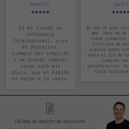
Inphoto C.
David V.
Valoración media: 5 de 5
Valoración m
Es mi tienda de
No soy un gran cli
web. Pero he de
referencia
tiene productos 
Internacional, vivo
difíciles de en
en Barcelona,
precios súper co
siempre han cumplido
Hasta el día de ho
y he podido comprar
compras han
cosas para mis
satisfactorios. G
Visca Cataluny
bicis, que en España
no están a la venta.
100 días de derecho de devolución