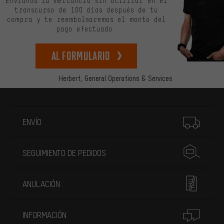
Envíanos la mercancía sin utilizar en el
transcurso de 100 días después de tu
compra y te reembolsaremos el monto del
pago efectuado.
Al formulario
Herbert,
General Operations & Services
Más información
ENVÍO
SEGUIMIENTO DE PEDIDOS
ANULACIÓN
INFORMACIÓN