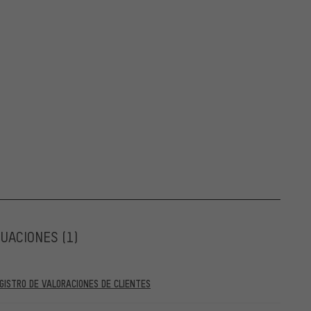
LUACIONES
(1)
GISTRO DE VALORACIONES DE CLIENTES
al 28. 05. 2022 y posteriores al 28. 05. 2022. A partir del 28. 05.