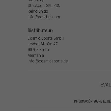
Stockport SK6 2SN
Reino Unido
info@renthal.com
Distributeur:
Cosmic Sports GmbH
Leyher Straße 47
90763 Fürth
Alemania
info@cosmicsports.de
EVA
INFORMACIÓN SOBRE EL RE
En las evaluaciones publicadas se encuentran anteriores 