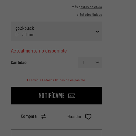
más
gastos de envío
a
Estados Unidos
gold-black
0° | 50 mm
actualmente no disponible
Cantidad:
1
El envío a Estados Unidos no es posible.
Notifícame
Compara
Guardar