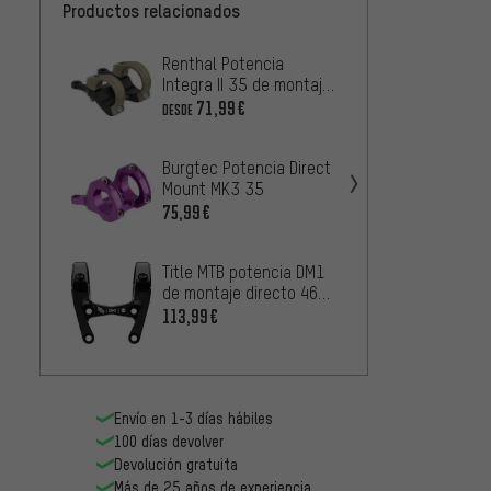
Productos relacionados
Renthal Potencia
Truvat
Integra II 35 de montaje
Descen
directo
Mount
71,99€
50,99
DESDE
Burgtec Potencia Direct
Burgte
Mount MK3 35
MK3 3
75,99€
1
DESDE
Title MTB potencia DM1
Hope P
de montaje directo 46
31,8
mm 31.8
113,99€
98,99
Envío en 1-3 días hábiles
100 días devolver
Devolución gratuita
Más de 25 años de experiencia