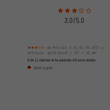
2022 solo se publicarán evaluaciones verificadas, lo q
Solo desbloqueamos la evaluación después de comprob
verificadas llevan una marca verde, que se aplica a tod
28. 05. 2022. Se incluyeron también evaluaciones anter
3.0/5.0
evaluado en nuestra tienda. Estos comentarios no llev
debidamente.
3 de 5 estrellas
de Patrick S.
el 05.04.2017
Artículo
: gold-black | 10° | 45 mm
0 de 11 clientes le ha parecido útil esta reseña.
Alles super