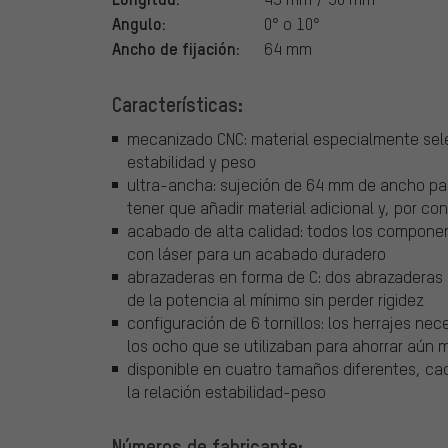
Angulo:
0° o 10°
Ancho de fijación:
64 mm
Características:
mecanizado CNC: material especialmente sele
estabilidad y peso
ultra-ancha: sujeción de 64 mm de ancho para
tener que añadir material adicional y, por co
acabado de alta calidad: todos los compone
con láser para un acabado duradero
abrazaderas en forma de C: dos abrazaderas d
de la potencia al mínimo sin perder rigidez
configuración de 6 tornillos: los herrajes nec
los ocho que se utilizaban para ahorrar aún
disponible en cuatro tamaños diferentes, ca
la relación estabilidad-peso
Números de fabricante: