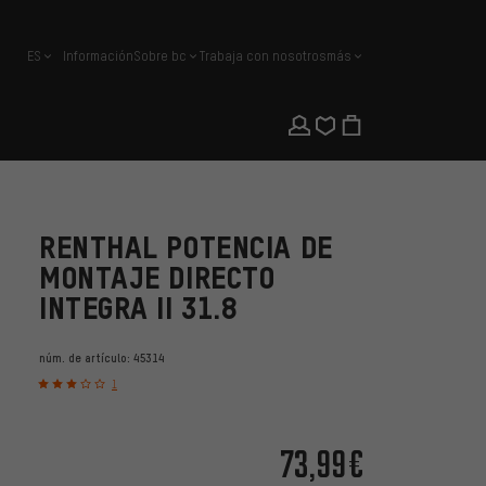
ES
Información
Sobre bc
Trabaja con nosotros
más
español
RENTHAL POTENCIA DE
MONTAJE DIRECTO
INTEGRA II 31.8
núm. de artículo:
45314
1
73,99€