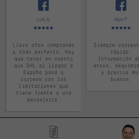
Luis A.
Alex P.
Valoración media: 5 de 5
Valoración media: 
Llevo años comprando
Siempre correc
y todo perfecto. Hay
rápido.
que tener en cuenta
Información d
que DHL al llegar a
envío, seguimi
España pasa a
y precios mu
correos con las
buenos.
limitaciones que
tiene frente a una
mensajería.