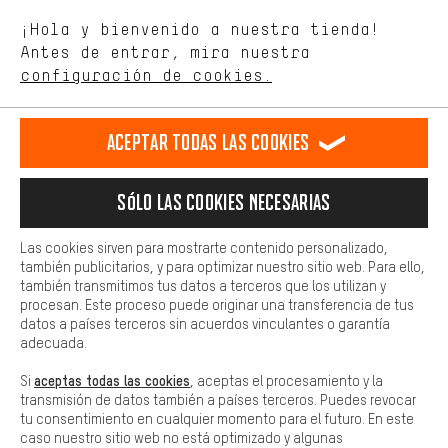
Estamos interesados en lo que buscas y necesitas en nuestra
Idioma"
¡Hola y bienvenido a nuestra tienda!
tienda. Con las cookies de rendimiento, puedes influir en la mejora
de nuestro sitio web y nuestra oferta de la tienda con tu
Antes de entrar, mira nuestra
ES
EN
DE
FR
comportamiento de compra.
español
english
Deutsch
français
configuración de cookies.
Más confort
Haga que su experiencia de compra sea más cómoda. Con las
RESCINDIR EL CONTRATO
Comunidad de Aquisgrán
Programa de afiliados
Aceptar todas las cookies
cookies de comodidad, creamos enlaces a plataformas de redes
sociales. Esto nos permite proporcionarle más contenido e
Aviso Legal
Protección de datos
Condiciones Generales
información útiles. Además, tiene la opción de utilizar servicios
Sólo las cookies necesarias
adicionales que le ayudarán a encontrar los productos adecuados.
Plataforma de reportes
Reciclaje de baterias
Por ejemplo, ofrecemos una función de chat para responder a las
preguntas de forma rápida y sencilla.
Configuración de las cookies
Ajusta el contraste
Las cookies sirven para mostrarte contenido personalizado,
también publicitarios, y para optimizar nuestro sitio web. Para ello,
Básica
Todos los precios indicados son en euros e sin MwSt, más
también transmitimos tus datos a terceros que los utilizan y
Las cookies básicas aseguran que puedas usar nuestro sitio web.
procesan. Este proceso puede originar una transferencia de tus
gastos de envío
Estados Unidos
a
.
datos a países terceros sin acuerdos vinculantes o garantía
adecuada.
aceptas todas las cookies
Si
, aceptas el procesamiento y la
transmisión de datos también a países terceros. Puedes revocar
tu consentimiento en cualquier momento para el futuro. En este
caso nuestro sitio web no está optimizado y algunas