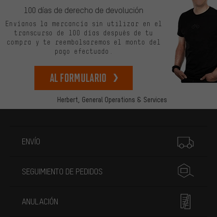
100 días de derecho de devolución
Envíanos la mercancía sin utilizar en el
transcurso de 100 días después de tu
compra y te reembolsaremos el monto del
pago efectuado.
Al formulario
Herbert,
General Operations & Services
Más información
ENVÍO
SEGUIMIENTO DE PEDIDOS
ANULACIÓN