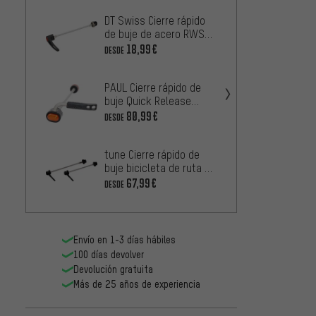
DT Swiss Cierre rápido
KCNC S
de buje de acero RWS
rápido
con palanca de aluminio
MTB
18,99€
42,99
DESDE
PAUL Cierre rápido de
XLC Ci
buje Quick Release
Pro S
Skewer
80,99€
28,99
DESDE
tune Cierre rápido de
Shiman
buje bicicleta de ruta DC
de buj
130
9000 
67,99€
28,99
DESDE
Envío en 1-3 días hábiles
100 días devolver
Devolución gratuita
Más de 25 años de experiencia