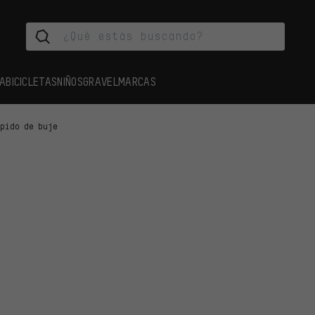
A
BICICLETAS
NIÑOS
GRAVEL
MARCAS
ápido de buje