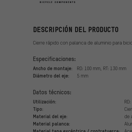
Ritchey
DESCRIPCIÓN DEL PRODUCTO
Cierre rápido con palanca de aluminio para bicic
Especificaciones:
Ancho de montaje:
RD: 100 mm, RT: 130 mm
Diámetro del eje:
5 mm
Datos técnicos:
Utilización:
RD:
Tipo:
Cie
Material del eje:
de 
Material palanca:
Alu
Material tapa excéntrica / contratuerca:
Ace