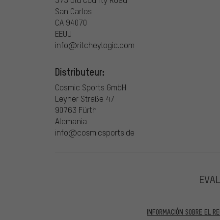
San Carlos
CA 94070
EEUU
info@ritcheylogic.com
Distributeur:
Cosmic Sports GmbH
Leyher Straße 47
90763 Fürth
Alemania
info@cosmicsports.de
EVA
INFORMACIÓN SOBRE EL RE