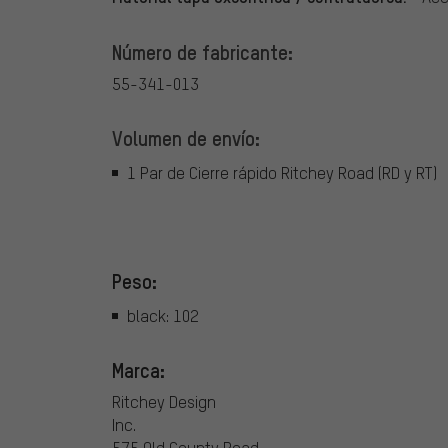
Número de fabricante:
55-341-013
Volumen de envío:
1 Par de Cierre rápido Ritchey Road (RD y RT)
Peso:
black: 102
Marca:
Ritchey Design
Inc.
575 Old County Road