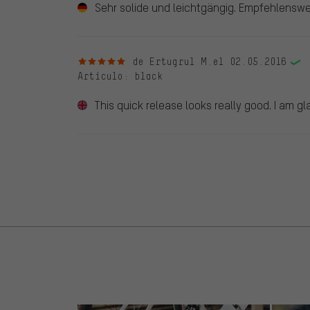
Sehr solide und leichtgängig. Empfehlenswe
5 de 5 estrellas
de Ertugrul M.
el 02.05.2016
Artículo
: black
This quick release looks really good. I am gla