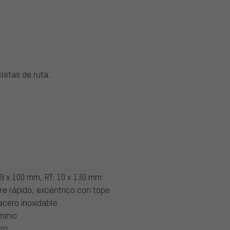
letas de ruta.
 9 x 100 mm, RT: 10 x 130 mm
rre rápido, excéntrico con tope
acero inoxidable
minio
ro