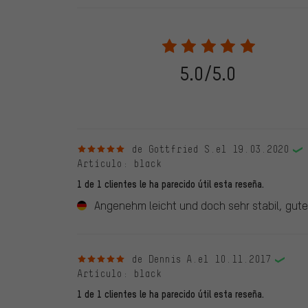
En las evaluaciones publicadas se encuentran anteriores 
2022 solo se publicarán evaluaciones verificadas, lo q
Solo desbloqueamos la evaluación después de comprob
verificadas llevan una marca verde, que se aplica a tod
28. 05. 2022. Se incluyeron también evaluaciones anter
5.0/5.0
evaluado en nuestra tienda. Estos comentarios no llev
debidamente.
5 de 5 estrellas
de Gottfried S.
el 19.03.2020
Artículo
: black
1 de 1 clientes le ha parecido útil esta reseña.
Angenehm leicht und doch sehr stabil, gut
5 de 5 estrellas
de Dennis A.
el 10.11.2017
Artículo
: black
1 de 1 clientes le ha parecido útil esta reseña.