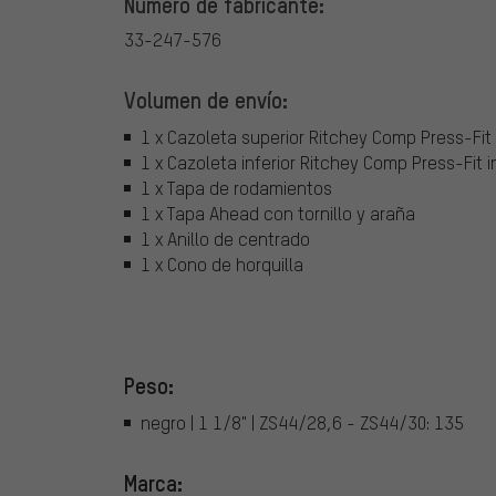
Número de fabricante:
33-247-576
Volumen de envío:
1 x Cazoleta superior Ritchey Comp Press-Fit 
1 x Cazoleta inferior Ritchey Comp Press-Fit 
1 x Tapa de rodamientos
1 x Tapa Ahead con tornillo y araña
1 x Anillo de centrado
1 x Cono de horquilla
Peso:
negro | 1 1/8" | ZS44/28,6 - ZS44/30: 135
Marca: