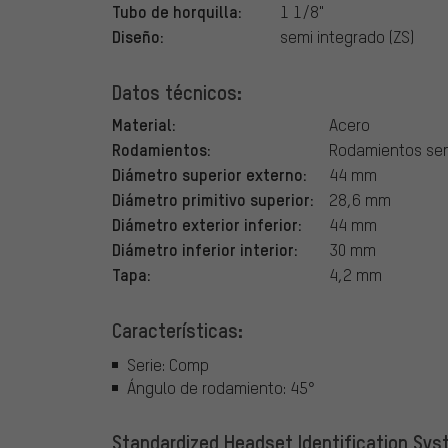
Tubo de horquilla:
1 1/8"
Diseño:
semi integrado (ZS)
Datos técnicos:
Material:
Acero
Rodamientos:
Rodamientos semi
Diámetro superior externo:
44 mm
Diámetro primitivo superior:
28,6 mm
Diámetro exterior inferior:
44 mm
Diámetro inferior interior:
30 mm
Tapa:
4,2 mm
Características:
Serie: Comp
Ángulo de rodamiento: 45°
Standardized Headset Identification Syste