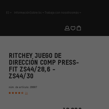
ES
Información
Sobre bc
Trabaja con nosotros
más
español
RITCHEY JUEGO DE
DIRECCIÓN COMP PRESS-
FIT ZS44/28,6 -
ZS44/30
núm. de artículo:
28887
14