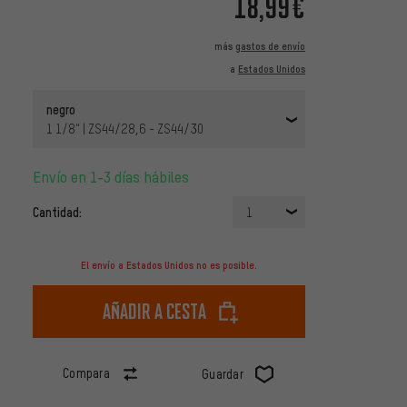
18,99€
más
gastos de envío
a
Estados Unidos
negro
1 1/8" | ZS44/28,6 - ZS44/30
Envío en 1-3 días hábiles
Cantidad:
1
El envío a Estados Unidos no es posible.
Añadir a cesta
Compara
Guardar