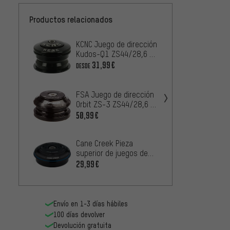
Productos relacionados
KCNC Juego de dirección
PRO Pi
Kudos-Q1 ZS44/28,6 -
juego 
ZS44/30
ZS44/
31,99€
18,99
DESDE
FSA Ju
FSA Juego de dirección
Orbit 
Orbit ZS-3 ZS44/28,6 -
ZS44/
52,99
ZS44/30
50,99€
Cane Creek Pieza
Hope P
superior de juegos de
juego 
dirección 40er
29,99€
ZS44/
ZS44/28,6
42,99
Envío en 1-3 días hábiles
100 días devolver
Devolución gratuita