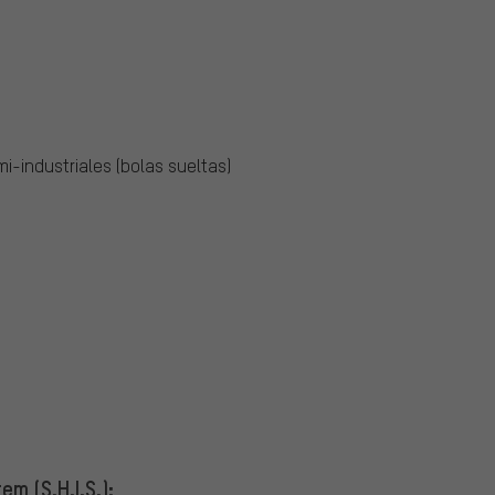
-industriales (bolas sueltas)
m (S.H.I.S.):