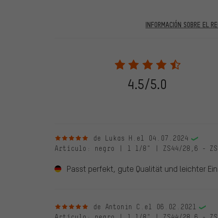
INFORMACIÓN SOBRE EL RE
En las evaluaciones publicadas se encuentran anteriores 
2022 solo se publicarán evaluaciones verificadas, lo q
Solo desbloqueamos la evaluación después de comprob
verificadas llevan una marca verde, que se aplica a tod
28. 05. 2022. Se incluyeron también evaluaciones anter
4.5/5.0
evaluado en nuestra tienda. Estos comentarios no llev
debidamente.
5 de 5 estrellas
de Lukas H.
el 04.07.2024
Artículo
: negro | 1 1/8" | ZS44/28,6 - ZS
Passt perfekt, gute Qualität und leichter Ei
5 de 5 estrellas
de Antonin C.
el 06.02.2021
Artículo
: negro | 1 1/8" | ZS44/28,6 - ZS