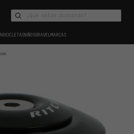
A
BICICLETAS
NIÑOS
GRAVEL
MARCAS
ción