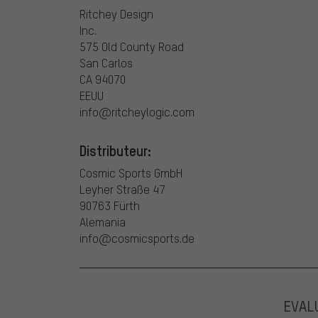
Ritchey Design
Inc.
575 Old County Road
San Carlos
CA 94070
EEUU
info@ritcheylogic.com
Distributeur:
Cosmic Sports GmbH
Leyher Straße 47
90763 Fürth
Alemania
info@cosmicsports.de
EVAL