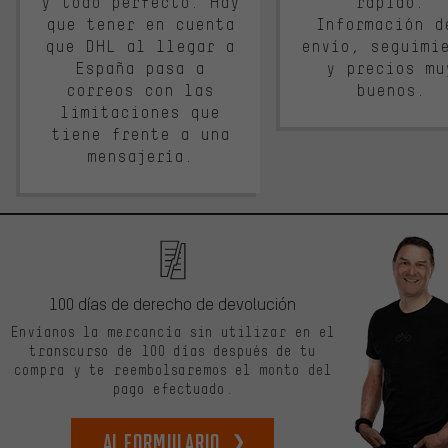
y todo perfecto. Hay
rápido.
que tener en cuenta
Información d
que DHL al llegar a
envío, seguimi
España pasa a
y precios mu
correos con las
buenos.
limitaciones que
tiene frente a una
mensajería.
100 días de derecho de devolución
Envíanos la mercancía sin utilizar en el
transcurso de 100 días después de tu
compra y te reembolsaremos el monto del
pago efectuado.
Al formulario