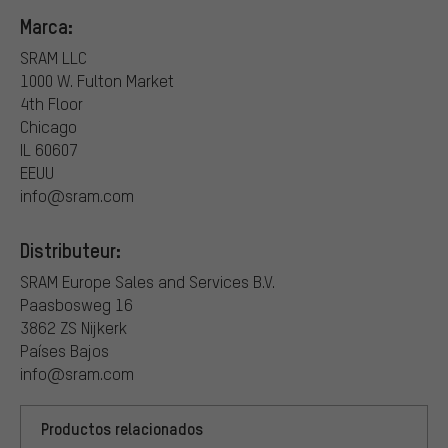
Marca:
SRAM LLC
1000 W. Fulton Market
4th Floor
Chicago
IL 60607
EEUU
info@sram.com
Distributeur:
SRAM Europe Sales and Services B.V.
Paasbosweg 16
3862 ZS Nijkerk
Países Bajos
info@sram.com
Productos relacionados