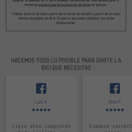
adaptar la Newsletter a tus intereses, haciéndola así más valiosa para ti.
Nuestras
condiciones de protección de datos
se aplican.
*Válido durante 30 días a partir de la fecha de emisión a partir de un valor
mínimo de pedido de 60 €. El vale no se puede combinar con otras
promociones.
HACEMOS TODO LO POSIBLE PARA DARTE LA
BICI QUE NECESITAS
facebook
Luis A.
Alex P.
Valoración media: 5 de 5
Valoración media: 
Llevo años comprando
Siempre correc