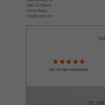
3862 ZS Nijkerk
Países Bajos
info@sram.com
EV
aún no hay comentarios
TU OP