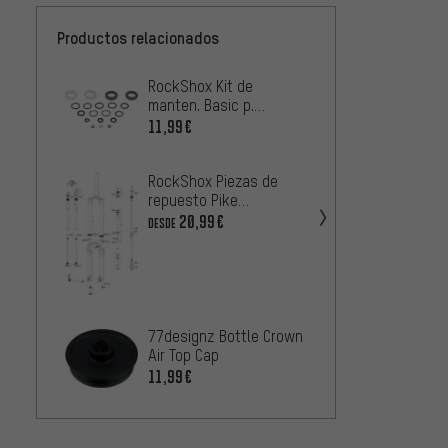
Productos relacionados
RockShox Kit de
RockS
manten. Basic p.
Lyrik 
Revelation Dual Position
2017) 
11,99€
5
DESDE
Air Mod. 2012 - 2013
RockShox Piezas de
repuesto Pike
RockS
RCT3/RCT/RC (B1-B2 /
20,99€
DESDE
tórica
2018-2019)
Air Ou
0,99€
1 uni
Formul
77designz Bottle Crown
Compre
Air Top Cap
33,99
11,99€