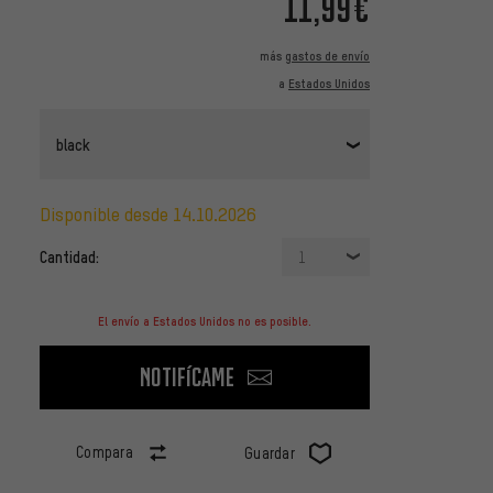
11,99€
más
gastos de envío
a
Estados Unidos
black
disponible desde 14.10.2026
Cantidad:
1
El envío a Estados Unidos no es posible.
Notifícame
Compara
Guardar