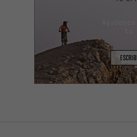
Ayudanos
tu
escrib