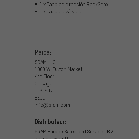
1 x Tapa de dirección RockShox
1 x Tapa de válvula
Marca:
SRAM LLC
1000 W. Fulton Market
4th Floor
Chicago
IL 60607
EEUU
info@sram.com
Distributeur:
SRAM Europe Sales and Services B.V.
Paasbosweg 16