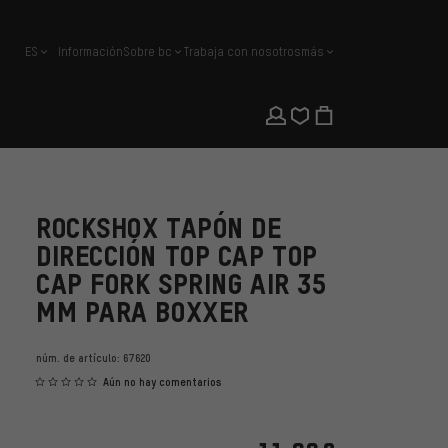
ES
Información
Sobre bc
Trabaja con nosotros
más
español
ROCKSHOX TAPÓN DE
DIRECCIÓN TOP CAP TOP
CAP FORK SPRING AIR 35
MM PARA BOXXER
núm. de artículo:
67620
Aún no hay comentarios