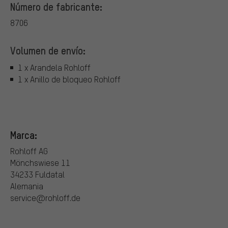
Número de fabricante:
8706
Volumen de envío:
1 x Arandela Rohloff
1 x Anillo de bloqueo Rohloff
Marca:
Rohloff AG
Mönchswiese 11
34233 Fuldatal
Alemania
service@rohloff.de