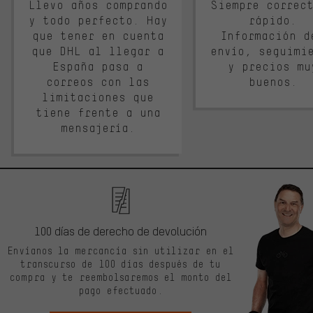
Llevo años comprando
Siempre correc
y todo perfecto. Hay
rápido.
que tener en cuenta
Información d
que DHL al llegar a
envío, seguimi
España pasa a
y precios mu
correos con las
buenos.
limitaciones que
tiene frente a una
mensajería.
100 días de derecho de devolución
Envíanos la mercancía sin utilizar en el
transcurso de 100 días después de tu
compra y te reembolsaremos el monto del
pago efectuado.