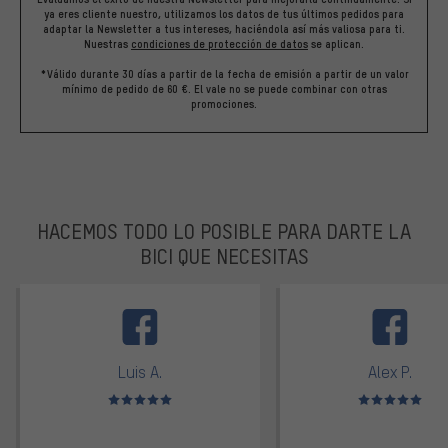
ya eres cliente nuestro, utilizamos los datos de tus últimos pedidos para
adaptar la Newsletter a tus intereses, haciéndola así más valiosa para ti.
Nuestras
condiciones de protección de datos
se aplican.
*Válido durante 30 días a partir de la fecha de emisión a partir de un valor
mínimo de pedido de 60 €. El vale no se puede combinar con otras
promociones.
HACEMOS TODO LO POSIBLE PARA DARTE LA
BICI QUE NECESITAS
facebook
Luis A.
Alex P.
Valoración media: 5 de 5
Valoración media: 