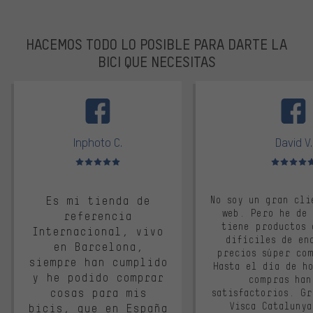
HACEMOS TODO LO POSIBLE PARA DARTE LA
BICI QUE NECESITAS
facebook
Inphoto C.
David V.
Valoración media: 5 de 5
Valoración m
Es mi tienda de
No soy un gran cli
web. Pero he de
referencia
tiene productos 
Internacional, vivo
difíciles de en
en Barcelona,
precios súper co
siempre han cumplido
Hasta el día de ho
y he podido comprar
compras han
cosas para mis
satisfactorios. G
Visca Cataluny
bicis, que en España