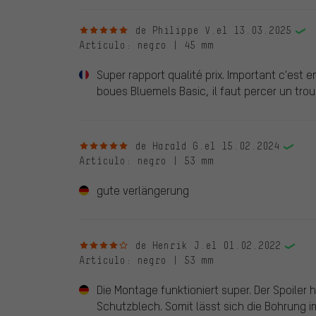
5 de 5 estrellas
de Philippe V.
el 13.03.2025
Artículo
: negro | 45 mm
Super rapport qualité prix. Important c'est e
boues Bluemels Basic, il faut percer un trou 
5 de 5 estrellas
de Harald G.
el 15.02.2024
Artículo
: negro | 53 mm
gute verlängerung
4 de 5 estrellas
de Henrik J.
el 01.02.2022
Artículo
: negro | 53 mm
Die Montage funktioniert super. Der Spoiler
Schutzblech. Somit lässt sich die Bohrung i