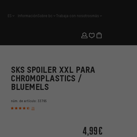
ES
Información
Sobre bc
Trabaja con nosotros
más
español
SKS SPOILER XXL PARA
CHROMOPLASTICS /
BLUEMELS
núm. de artículo:
33765
26
4,99€