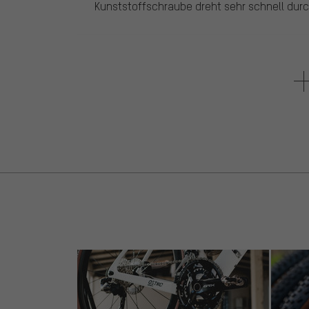
Kunststoffschraube dreht sehr schnell durch
5 de 5 estrellas
de Matthieu T.
el 12.01.2022
Artículo
: negro | 45 mm
1 de 1 clientes le ha parecido útil esta reseña.
Absolutely necessary addition for any Bluem
mudguards are too short to protect feet from
canalized down to the floor without splash
5 de 5 estrellas
de Constantin W.
el 17.10.2020
Artículo
: negro | 45 mm
Günstig, leichte Montage... einfach drauf 
fest ziehen. Einzig die Schraube ist so lala 
sein.