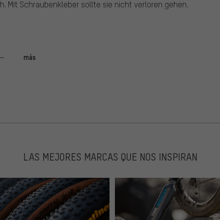
. Mit Schraubenkleber sollte sie nicht verloren gehen.
más
els that are actually used under rain. The stock
 rain. With that spoiler, my feet stay dry, water is
ing the whole frame.
LAS MEJORES MARCAS QUE NOS INSPIRAN
stecken, Loch bohren und die Schraube durchstecken und
da Plastik, dreht nach 0,1nm bereits durch, also vorsichtig