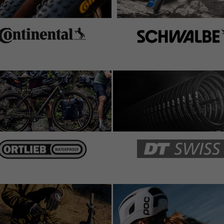
bleiben trockener und sauberer. Gummi in guter Qualität.
n minderwertigen Eindruck und lässt sich nicht richtig
r vorne deutlich zu kurz. Abhilfe schafft dieser
etlager trocken. Klare Nachrüstempfehlung