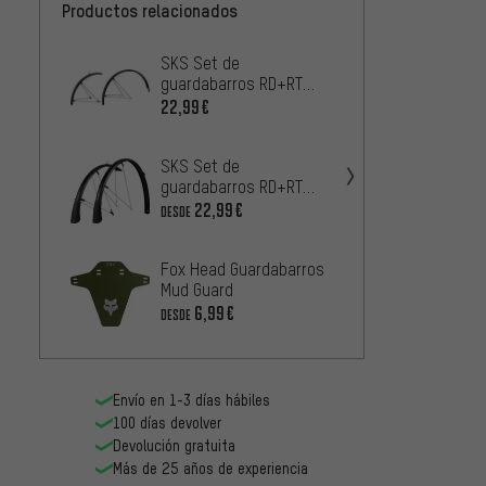
Productos relacionados
SKS Set de
RockS
guardabarros RD+RT
Fende
Bluemels Basic
22,99€
4
DESDE
SKS Set de
SKS Pr
guardabarros RD+RT
bordes
Bluemels Matt
22,99€
DESDE
2,99€
Fox Head Guardabarros
SKS S
Mud Guard
guard
6,99€
DESDE
delant
2
DESDE
Blueme
Envío en 1-3 días hábiles
100 días devolver
Devolución gratuita
Más de 25 años de experiencia