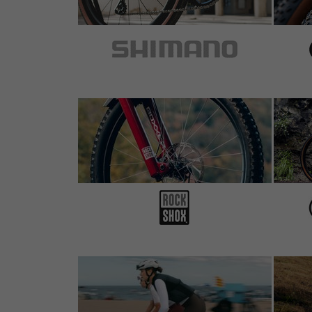
4 de 5 estrellas
de Paul K.
el 19.06.2019
Artículo
: negro | 53 mm
0 de 1 clientes le ha parecido útil esta reseña.
Funktioniert sehr gut. Füße und Schaltseile 
Mitgelieferte Kunststoffschraube macht eine
festziehen. Mal sehen wie lange sie hält.
5 de 5 estrellas
de Tobias W.
el 11.04.2018
Artículo
: negro | 53 mm
Leider sind die Schutzbleche vieler Fahrräde
Spritzschutz. Nun bleiben auch Füße und Tr
5 de 5 estrellas
de Bernhard S.
el 13.11.2017
Artículo
: negro | 35 mm