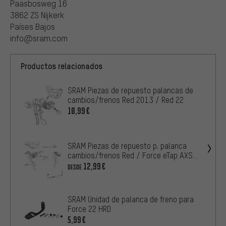
Paasbosweg 16
3862 ZS Nijkerk
Países Bajos
info@sram.com
Productos relacionados
SRAM Piezas de repuesto palancas de
cambios/frenos Red 2013 / Red 22
10,99€
SRAM Piezas de repuesto p. palanca
cambios/frenos Red / Force eTap AXS
HRD
12,99€
DESDE
SRAM Unidad de palanca de freno para
Force 22 HRD
5,99€