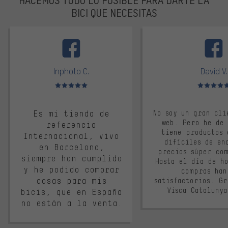
BICI QUE NECESITAS
facebook
Inphoto C.
David V.
Valoración media: 5 de 5
Valoración m
Es mi tienda de
No soy un gran cli
web. Pero he de
referencia
tiene productos 
Internacional, vivo
difíciles de en
en Barcelona,
precios súper co
siempre han cumplido
Hasta el día de ho
y he podido comprar
compras han
cosas para mis
satisfactorios. G
Visca Cataluny
bicis, que en España
no están a la venta.