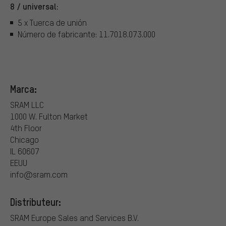
8 / universal:
5 x Tuerca de unión
Número de fabricante: 11.7018.073.000
Marca:
SRAM LLC
1000 W. Fulton Market
4th Floor
Chicago
IL 60607
EEUU
info@sram.com
Distributeur:
SRAM Europe Sales and Services B.V.