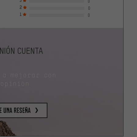
3
0
2
0
1
0
INIÓN CUENTA
 a mejorar con
 opinión.
e una reseña