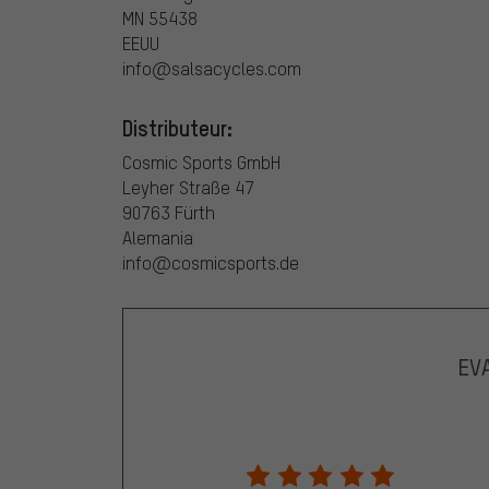
MN 55438
EEUU
info@salsacycles.com
Distributeur:
Cosmic Sports GmbH
Leyher Straße 47
90763 Fürth
Alemania
info@cosmicsports.de
EV