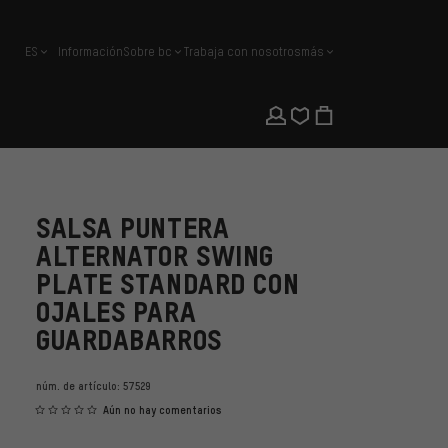
ES
Información
Sobre bc
Trabaja con nosotros
más
español
SALSA PUNTERA
ALTERNATOR SWING
PLATE STANDARD CON
OJALES PARA
GUARDABARROS
núm. de artículo:
57529
Aún no hay comentarios