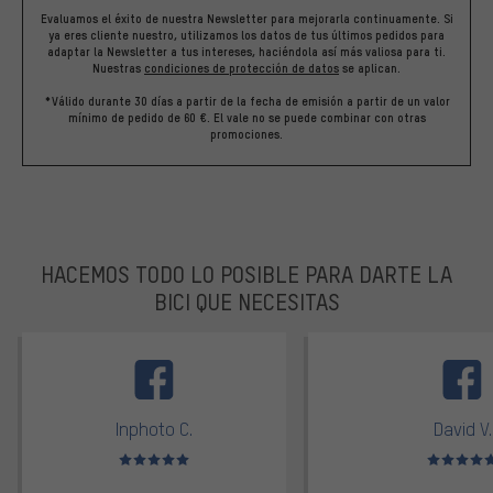
Evaluamos el éxito de nuestra Newsletter para mejorarla continuamente. Si
ya eres cliente nuestro, utilizamos los datos de tus últimos pedidos para
adaptar la Newsletter a tus intereses, haciéndola así más valiosa para ti.
Nuestras
condiciones de protección de datos
se aplican.
*Válido durante 30 días a partir de la fecha de emisión a partir de un valor
mínimo de pedido de 60 €. El vale no se puede combinar con otras
promociones.
HACEMOS TODO LO POSIBLE PARA DARTE LA
BICI QUE NECESITAS
facebook
Inphoto C.
David V.
Valoración media: 5 de 5
Valoración m