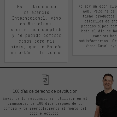
Es mi tienda de
No soy un gran cli
web. Pero he de
referencia
tiene productos 
Internacional, vivo
difíciles de en
en Barcelona,
precios súper co
siempre han cumplido
Hasta el día de ho
y he podido comprar
compras han
cosas para mis
satisfactorios. G
Visca Cataluny
bicis, que en España
no están a la venta.
100 días de derecho de devolución
Envíanos la mercancía sin utilizar en el
transcurso de 100 días después de tu
compra y te reembolsaremos el monto del
pago efectuado.