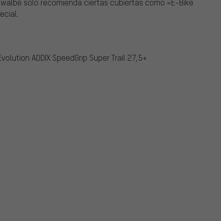
chwalbe sólo recomienda ciertas cubiertas como «E-Bike
ecial.
olution ADDIX SpeedGrip Super Trail 27,5+