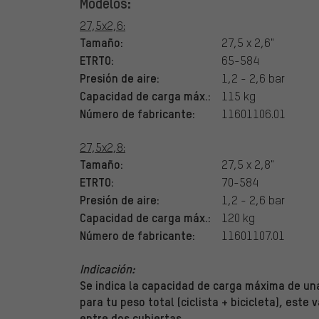
Modelos:
27,5x2,6:
Tamaño:
27,5 x 2,6"
ETRTO:
65-584
Presión de aire:
1,2 - 2,6 bar
Capacidad de carga máx.:
115 kg
Número de fabricante:
11601106.01
27,5x2,8:
Tamaño:
27,5 x 2,8"
ETRTO:
70-584
Presión de aire:
1,2 - 2,6 bar
Capacidad de carga máx.:
120 kg
Número de fabricante:
11601107.01
Indicación:
Se indica la capacidad de carga máxima de una
para tu peso total (ciclista + bicicleta), este 
entre dos cubiertas.