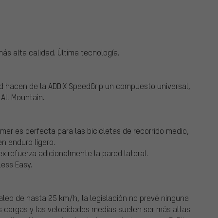
ás alta calidad. Última tecnología.
idad hacen de la ADDIX SpeedGrip un compuesto universal,
All Mountain.
er es perfecta para las bicicletas de recorrido medio,
en enduro ligero.
x refuerza adicionalmente la pared lateral.
less Easy.
leo de hasta 25 km/h, la legislación no prevé ninguna
as cargas y las velocidades medias suelen ser más altas