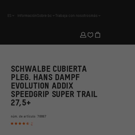
ES
Información
Sobre bc
Trabaja con nosotros
más
español
SCHWALBE CUBIERTA
PLEG. HANS DAMPF
EVOLUTION ADDIX
SPEEDGRIP SUPER TRAIL
27,5+
núm. de artículo:
78867
2