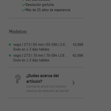
Devolución gratuita
Más de 25 años de experiencia
Modelos:
negro | 27.5 | 65 mm | 65-584 | 2.6 ,
43,99€
Envío en 1-3 días hábiles
negro | 27.5 | 70 mm | 70-584 | 2.8 ,
42,99€
Envío en 1-3 días hábiles
¿Dudas acerca del
artículo?
¡Contacta ahora con nuestro
servicio de atención al cliente!