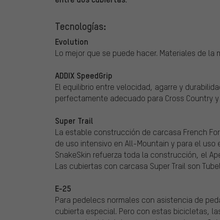
Tecnologías:
Evolution
Lo mejor que se puede hacer. Materiales de la m
ADDIX SpeedGrip
El equilibrio entre velocidad, agarre y durabil
perfectamente adecuado para Cross Country y 
Super Trail
La estable construcción de carcasa French Form
de uso intensivo en All-Mountain y para el uso 
SnakeSkin refuerza toda la construcción, el Ape
Las cubiertas con carcasa Super Trail son Tube
E-25
Para pedelecs normales con asistencia de peda
cubierta especial. Pero con estas bicicletas, l