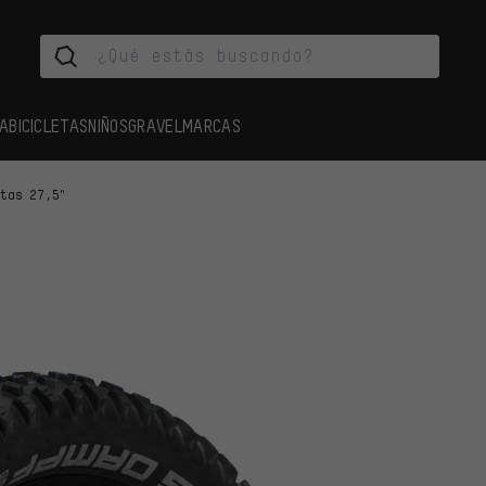
A
BICICLETAS
NIÑOS
GRAVEL
MARCAS
rtas 27,5"