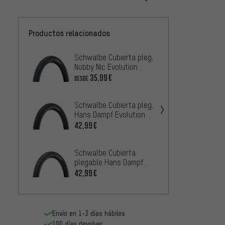
Productos relacionados
Schwalbe Cubierta pleg.
Schwa
Nobby Nic Evolution
plega
ADDIX SpeedGrip Super
Evolut
35,99€
42,99
DESDE
Trail 27,5+
Super 
Schwalbe Cubierta pleg.
Schwa
Hans Dampf Evolution
plega
ADDIX Soft Super Gravity
Evolut
42,99€
38,99
27,5+
Super 
Schwalbe Cubierta
Schwa
plegable Hans Dampf
plegab
Evolution ADDIX Soft
Evolut
42,99€
43,99
Super Trail 27,5"
Super 
Envío en 1-3 días hábiles
100 días devolver