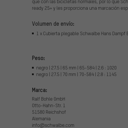
que con las bicicletas normales, por lo que S
ready 25» y les proporciona una marcación esp
Volumen de envío:
1 x Cubierta plegable Schwalbe Hans Dampf Ev
Peso:
negro | 27.5 | 65 mm | 65-584 | 2.6 : 1020
negro | 27.5 | 70 mm | 70-584 | 2.8 : 1145
Marca:
Ralf Bohle GmbH
Otto-Hahn-Str. 1
51580 Reichshof
Alemania
info@schwalbe.com