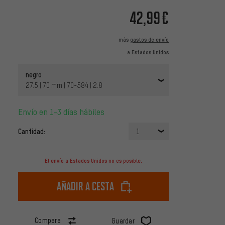
42,99€
más
gastos de envío
a
Estados Unidos
negro
27.5 | 70 mm | 70-584 | 2.8
Envío en 1-3 días hábiles
Cantidad:
1
El envío a Estados Unidos no es posible.
Añadir a cesta
Compara
Guardar