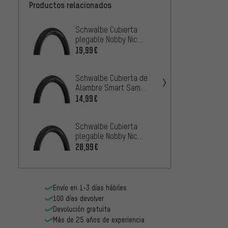
Productos relacionados
Schwalbe Cubierta
Schwa
plegable Nobby Nic
plegab
Performance ADDIX
Perfo
19,99€
19,99
TwinSkin 26" 2022
TwinSk
Schwalbe Cubierta de
Schwa
Alambre Smart Sam
plegab
Performance ADDIX 26"
Perfo
14,99€
18,99
LiteSk
Schwalbe Cubierta
Contin
plegable Nobby Nic
plegab
Performance ADDIX
20,99€
20,99
TwinSkin 26"
Envío en 1-3 días hábiles
100 días devolver
Devolución gratuita
Más de 25 años de experiencia