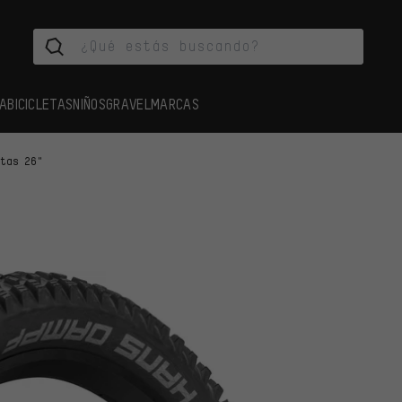
A
BICICLETAS
NIÑOS
GRAVEL
MARCAS
rtas 26"