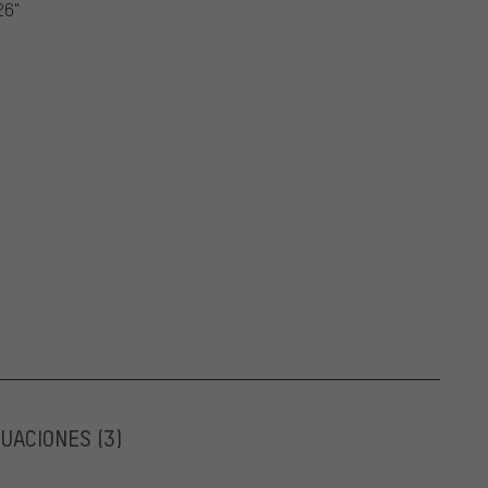
26"
LUACIONES
(3)