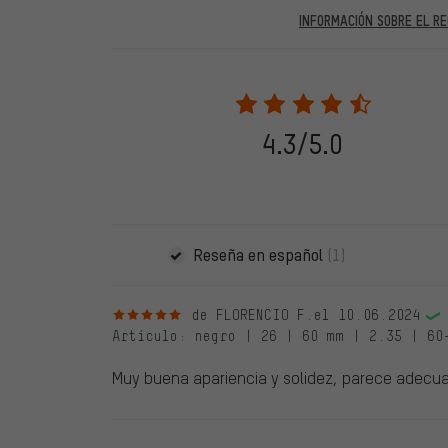
INFORMACIÓN SOBRE EL RE
En las evaluaciones publicadas se encuentran anteriores 
2022 solo se publicarán evaluaciones verificadas, lo q
Solo desbloqueamos la evaluación después de comprob
verificadas llevan una marca verde, que se aplica a tod
28. 05. 2022. Se incluyeron también evaluaciones anter
4.3/5.0
evaluado en nuestra tienda. Estos comentarios no llev
debidamente.
Reseña en español
(1)
5 de 5 estrellas
de FLORENCIO F.
el 10.06.2024
Artículo
: negro | 26 | 60 mm | 2.35 | 60
Muy buena apariencia y solidez, parece adecua