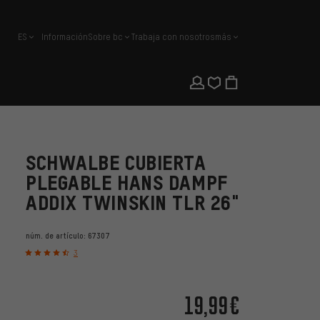
ES
Información
Sobre bc
Trabaja con nosotros
más
español
SCHWALBE CUBIERTA
PLEGABLE HANS DAMPF
ADDIX TWINSKIN TLR 26"
núm. de artículo:
67307
3
19,99€