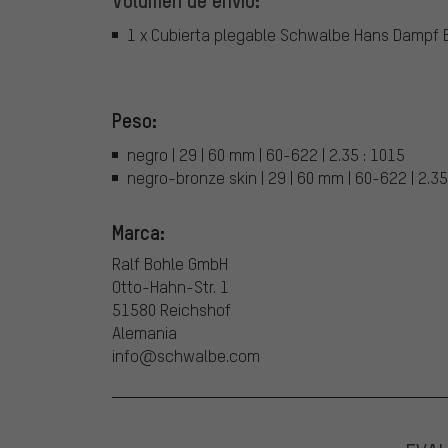
Volumen de envío:
1 x Cubierta plegable Schwalbe Hans Dampf Ev
Peso:
negro | 29 | 60 mm | 60-622 | 2.35 : 1015
negro-bronze skin | 29 | 60 mm | 60-622 | 2.35
Marca:
Ralf Bohle GmbH
Otto-Hahn-Str. 1
51580 Reichshof
Alemania
info@schwalbe.com