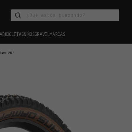
A
BICICLETAS
NIÑOS
GRAVEL
MARCAS
rtas 29"