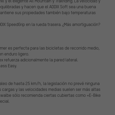
 y el exigente All Mountain y Trailriding. La velocidad y
quilibradas y hacen que el ADDIX Soft sea una buena
mantiene sus propiedades también bajo temperaturas
DIX SpeedGrip en la rueda trasera. ¿Más amortiguación?
er es perfecta para las bicicletas de recorrido medio,
en enduro ligero.
x refuerza adicionalmente la pared lateral.
less Easy.
leo de hasta 25 km/h, la legislación no prevé ninguna
as cargas y las velocidades medias suelen ser más altas
chwalbe sólo recomienda ciertas cubiertas como «E-Bike
ecial.