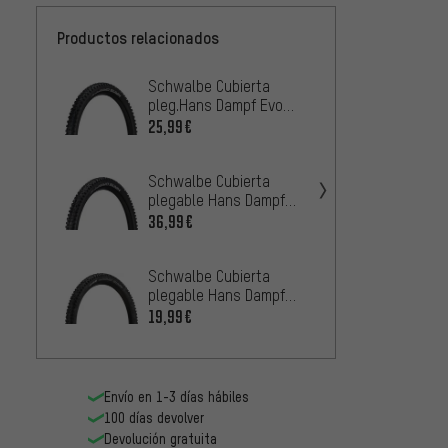
Productos relacionados
Schwalbe Cubierta
Schwal
pleg.Hans Dampf Evo
Hans D
ADDIX Super Trail 29 -
ADDIX 
25,99€
39,99
emb. de taller
Trail 2
Schwalbe Cubierta
Schwa
plegable Hans Dampf
plegab
Evolution ADDIX Soft
Evolut
36,99€
3
DESDE
Super Gravity 29"
Super 
Schwalbe Cubierta
Schwa
plegable Hans Dampf
plegab
ADDIX 29"
Perfor
19,99€
20,99
2022
Envío en 1-3 días hábiles
100 días devolver
Devolución gratuita