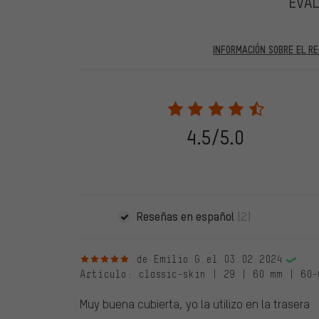
EVA
INFORMACIÓN SOBRE EL RE
En las evaluaciones publicadas se encuentran anteriores 
2022 solo se publicarán evaluaciones verificadas, lo q
Solo desbloqueamos la evaluación después de comprob
verificadas llevan una marca verde, que se aplica a tod
28. 05. 2022. Se incluyeron también evaluaciones anter
4.5/5.0
evaluado en nuestra tienda. Estos comentarios no llev
debidamente.
Reseñas en español
(2)
5 de 5 estrellas
de Emilio G.
el 03.02.2024
Artículo
: classic-skin | 29 | 60 mm | 60-
Muy buena cubierta, yo la utilizo en la trasera