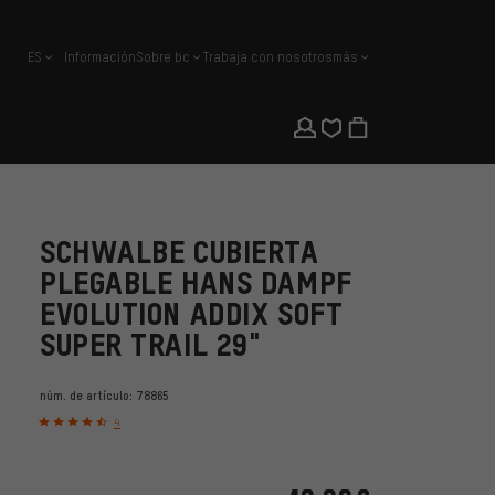
ES
Información
Sobre bc
Trabaja con nosotros
más
español
SCHWALBE CUBIERTA
PLEGABLE HANS DAMPF
EVOLUTION ADDIX SOFT
SUPER TRAIL 29"
núm. de artículo:
78865
4