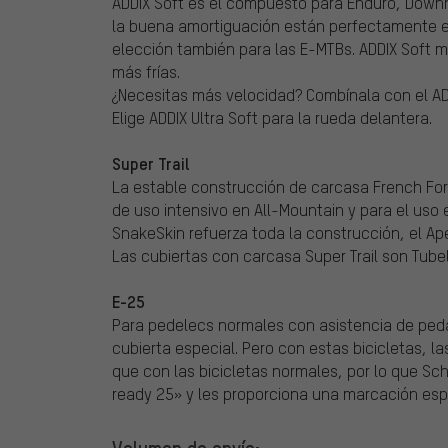
ADDIX Soft es el compuesto para Enduro, Downhill
la buena amortiguación están perfectamente e
elección también para las E-MTBs. ADDIX Soft 
más frías.
¿Necesitas más velocidad? Combínala con el AD
Elige ADDIX Ultra Soft para la rueda delantera.
Super Trail
La estable construcción de carcasa French Form
de uso intensivo en All-Mountain y para el uso 
SnakeSkin refuerza toda la construcción, el Ape
Las cubiertas con carcasa Super Trail son Tube
E-25
Para pedelecs normales con asistencia de peda
cubierta especial. Pero con estas bicicletas, l
que con las bicicletas normales, por lo que S
ready 25» y les proporciona una marcación esp