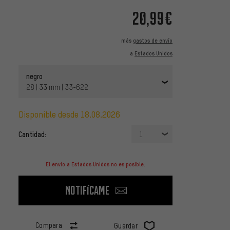
20,99€
más
gastos de envío
a
Estados Unidos
negro
28 | 33 mm | 33-622
disponible desde 18.08.2026
Cantidad:
1
El envío a Estados Unidos no es posible.
Notifícame
Compara
Guardar