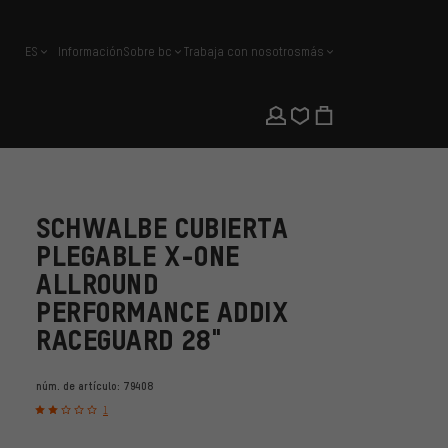
ES
Información
Sobre bc
Trabaja con nosotros
más
español
SCHWALBE CUBIERTA
PLEGABLE X-ONE
ALLROUND
PERFORMANCE ADDIX
RACEGUARD 28"
núm. de artículo:
79408
1