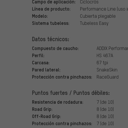
Campo de aplicación:
Ciclocrós
Línea de producto:
Performance Line (uso i
Modelo:
Cubierta plegable
Sistema tubeless:
Tubeless Easy
Datos técnicos:
Compuesto de caucho:
ADDIX Perform
Perfil:
HS 467A
Carcasa:
67 tpi
Pared lateral:
SnakeSkin
Protección contra pinchazos:
RaceGuard
Puntos fuertes / Puntos débiles:
Resistencia de rodadura:
7 (de 10)
Road Grip:
8 (de 10)
Off-Road Grip:
8 (de 10)
Protección contra pinchazos:
7 (de 10)