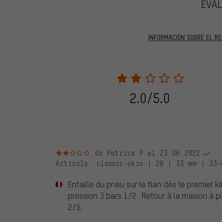
EVA
INFORMACIÓN SOBRE EL RE
En las evaluaciones publicadas se encuentran anteriores 
2022 solo se publicarán evaluaciones verificadas, lo q
Solo desbloqueamos la evaluación después de comprob
verificadas llevan una marca verde, que se aplica a tod
28. 05. 2022. Se incluyeron también evaluaciones anter
2.0/5.0
evaluado en nuestra tienda. Estos comentarios no llev
debidamente.
2 de 5 estrellas
de Patrice P.
el 23.06.2022
Artículo
: classic-skin | 28 | 33 mm | 33-
Entaille du pneu sur le flan dès le premier 
pression 3 bars 1/2 . Retour à la maison à pi
2/5.