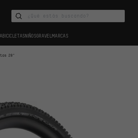
A
BICICLETAS
NIÑOS
GRAVEL
MARCAS
rtas 28"