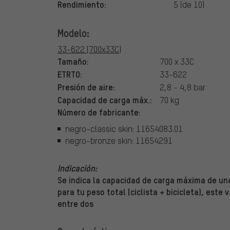
Rendimiento:
5 (de 10)
Modelo:
33-622 (700x33C)
Tamaño:
700 x 33C
ETRTO:
33-622
Presión de aire:
2,8 - 4,8 bar
Capacidad de carga máx.:
70 kg
Número de fabricante:
negro-classic skin: 11654083.01
negro-bronze skin: 11654291
Indicación:
Se indica la capacidad de carga máxima de una
para tu peso total (ciclista + bicicleta), este 
entre dos