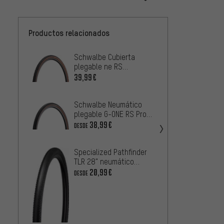
Productos relacionados
Schwalbe Cubierta
Contin
plegable ne RS
plegab
Evolution ADDIX Race
Shield
39,99€
1
DESDE
Super Race 28"
Schwalbe Neumático
Schwa
plegable G-ONE RS Pro
plegab
Evolution ADDIX Race
Perfo
38,99€
20,99
DESDE
TLR 28"
RaceG
Specialized Pathfinder
Pirell
TLR 28" neumático
Cintur
plegable
28"
20,99€
2
DESDE
DESDE