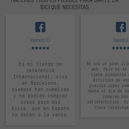
BICI QUE NECESITAS
facebook
Inphoto C.
David V.
Valoración media: 5 de 5
Valoración m
Es mi tienda de
No soy un gran cli
web. Pero he de
referencia
tiene productos 
Internacional, vivo
difíciles de en
en Barcelona,
precios súper co
siempre han cumplido
Hasta el día de ho
y he podido comprar
compras han
cosas para mis
satisfactorios. G
Visca Cataluny
bicis, que en España
no están a la venta.