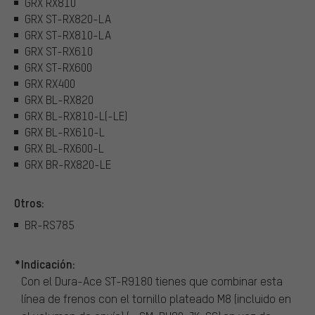
GRX RX810
GRX ST-RX820-LA
GRX ST-RX810-LA
GRX ST-RX610
GRX ST-RX600
GRX RX400
GRX BL-RX820
GRX BL-RX810-L(-LE)
GRX BL-RX610-L
GRX BL-RX600-L
GRX BR-RX820-LE
Otros:
BR-RS785
*Indicación:
Con el Dura-Ace ST-R9180 tienes que combinar esta
línea de frenos con el tornillo plateado M8 (incluido en