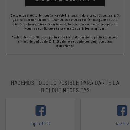
Evaluamos el éxito de nuestra Newsletter para mejorarla continuamente. Si
ya eres cliente nuestro, utilizamos los datos de tus últimos pedidos para
adaptar la Newsletter a tus intereses, haciéndola así más valiosa para ti.
Nuestras
condiciones de protección de datos
se aplican.
*Válido durante 30 días a partir de la fecha de emisión a partir de un valor
mínimo de pedido de 60 €. El vale no se puede combinar con otras
promociones.
HACEMOS TODO LO POSIBLE PARA DARTE LA
BICI QUE NECESITAS
facebook
Inphoto C.
David V.
Valoración media: 5 de 5
Valoración m