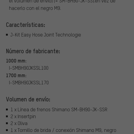
el volumen de envío) (= SM-BH90-JK-SS).en vez de
hacerlo con el negro M9.
Características:
J-Kit Easy Hose Joint Technologie
Número de fabricante:
1000 mm:
I-SMBH90JKSSL100
1700 mm:
I-SMBH90JKSSL170
Volumen de envío:
1 x Línea de frenos Shimano SM-BH90-JK-SSR
2 x Insertpin
2 x Oliva
1 x Tornillo de brida / conexión Shimano M9, negro