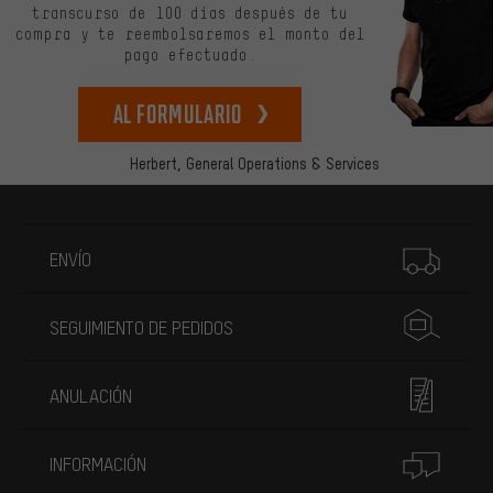
transcurso de 100 días después de tu
compra y te reembolsaremos el monto del
pago efectuado.
Al formulario
Herbert,
General Operations & Services
Más información
ENVÍO
SEGUIMIENTO DE PEDIDOS
ANULACIÓN
INFORMACIÓN