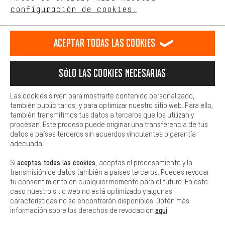
ES
EN
DE
FR
comportamiento de compra.
español
english
Deutsch
français
configuración de cookies.
Más confort
Haga que su experiencia de compra sea más cómoda. Con las
RESCINDIR EL CONTRATO
Comunidad de Aquisgrán
Programa de afiliados
Aceptar todas las cookies
cookies de comodidad, creamos enlaces a plataformas de redes
sociales. Esto nos permite proporcionarle más contenido e
Aviso Legal
Protección de datos
Condiciones Generales
información útiles. Además, tiene la opción de utilizar servicios
Sólo las cookies necesarias
adicionales que le ayudarán a encontrar los productos adecuados.
Plataforma de reportes
Reciclaje de baterias
Por ejemplo, ofrecemos una función de chat para responder a las
preguntas de forma rápida y sencilla.
Las cookies sirven para mostrarte contenido personalizado,
Configuración de las cookies
Ajusta el contraste
también publicitarios, y para optimizar nuestro sitio web. Para ello,
Básica
también transmitimos tus datos a terceros que los utilizan y
Todos los precios indicados son en euros e sin MwSt, más
Las cookies básicas aseguran que puedas usar nuestro sitio web.
procesan. Este proceso puede originar una transferencia de tus
gastos de envío
Estados Unidos
a
.
datos a países terceros sin acuerdos vinculantes o garantía
adecuada.
aceptas todas las cookies
Si
, aceptas el procesamiento y la
transmisión de datos también a países terceros. Puedes revocar
tu consentimiento en cualquier momento para el futuro. En este
caso nuestro sitio web no está optimizado y algunas
características no se encontrarán disponibles. Obtén más
aquí
información sobre los derechos de revocación
.