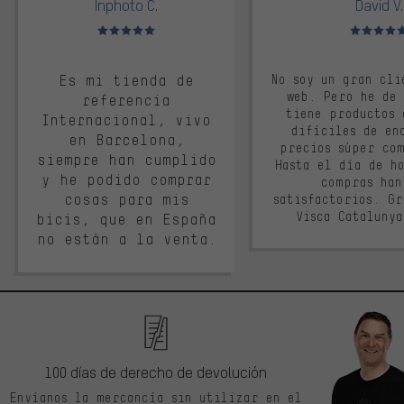
Inphoto C.
David V.
Valoración media: 5 de 5
Valoración m
Es mi tienda de
No soy un gran cli
web. Pero he de
referencia
tiene productos 
Internacional, vivo
difíciles de en
en Barcelona,
precios súper co
siempre han cumplido
Hasta el día de ho
y he podido comprar
compras han
cosas para mis
satisfactorios. G
Visca Cataluny
bicis, que en España
no están a la venta.
100 días de derecho de devolución
Envíanos la mercancía sin utilizar en el