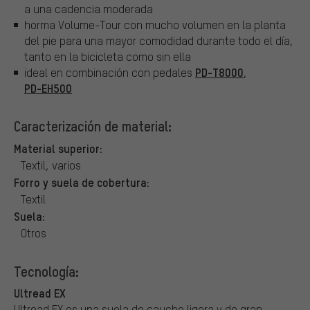
a una cadencia moderada
horma Volume-Tour con mucho volumen en la planta
del pie para una mayor comodidad durante todo el día,
tanto en la bicicleta como sin ella
PD-T8000
ideal en combinación con pedales
,
PD-EH500
Caracterización de material:
Material superior:
Textil, varios
Forro y suela de cobertura:
Textil
Suela:
Otros
Tecnología:
Ultread EX
Ultread EX es una suela de caucho ligera y de gran