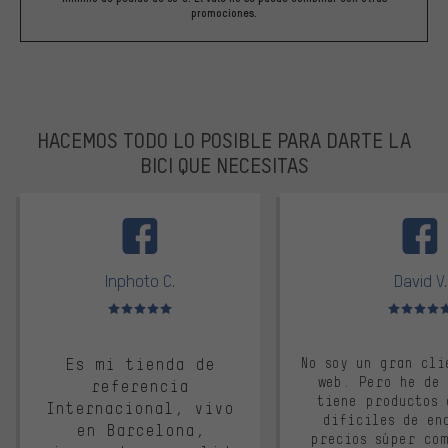
promociones.
HACEMOS TODO LO POSIBLE PARA DARTE LA
BICI QUE NECESITAS
facebook
Inphoto C.
David V.
Valoración media: 5 de 5
Valoración m
Es mi tienda de
No soy un gran cli
web. Pero he de
referencia
tiene productos 
Internacional, vivo
difíciles de en
en Barcelona,
precios súper co