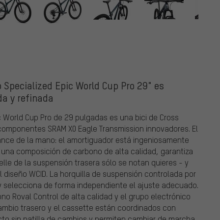
 Specialized Epic World Cup Pro 29" es
da y refinada
 World Cup Pro de 29 pulgadas es una bici de Cross
 componentes SRAM X0 Eagle Transmission innovadores. El
cance de la mano: el amortiguador está ingeniosamente
n una composición de carbono de alta calidad, garantiza
lle de la suspensión trasera sólo se notan quieres - y
 diseño WCID. La horquilla de suspensión controlada por
 y selecciona de forma independiente el ajuste adecuado.
no Roval Control de alta calidad y el grupo electrónico
cambio trasero y el cassette están coordinados con
ecto sin patilla de cambios y permiten cambiar de marcha