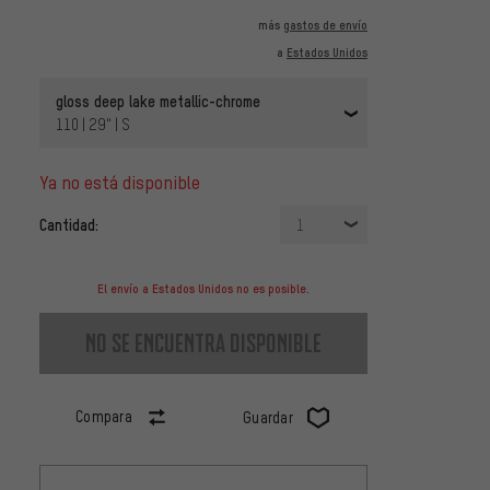
más
gastos de envío
a
Estados Unidos
gloss deep lake metallic-chrome
110 | 29" | S
ya no está disponible
Cantidad:
1
El envío a Estados Unidos no es posible.
no se encuentra disponible
Compara
Guardar