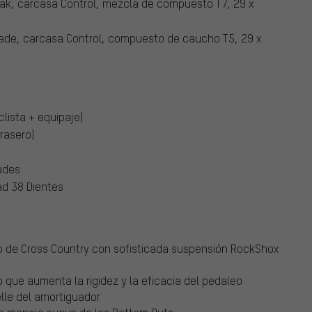
rak, carcasa Control, mezcla de compuesto T7, 29 x
ade, carcasa Control, compuesto de caucho T5, 29 x
clista + equipaje)
rasero)
ades
ad 38 Dientes
o de Cross Country con sofisticada suspensión RockShox
o que aumenta la rigidez y la eficacia del pedaleo
lle del amortiguador