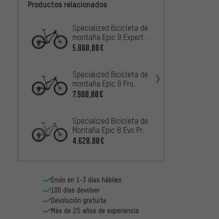
Productos relacionados
Specialized Bicicleta de
Specia
montaña Epic 9 Expert
Expert
Carbon 29"
bicicl
5.880,00€
4.200
Specialized Bicicleta de
Specia
montaña Epic 9 Pro
monta
Carbon 29"
Carbon
7.980,00€
4.200
Specialized Bicicleta de
Scott 
Montaña Epic 8 Evo Pro
monta
Carbon 29"
carbo
4.620,00€
2.100
Envío en 1-3 días hábiles
100 días devolver
Devolución gratuita
Más de 25 años de experiencia