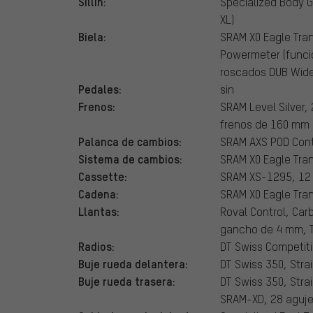
Sillín:
Specialized Body 
XL)
Biela:
SRAM X0 Eagle Tran
Powermeter (funcio
roscados DUB Wide
Pedales:
sin
Frenos:
SRAM Level Silver, 
frenos de 160 mm (
Palanca de cambios:
SRAM AXS POD Contr
Sistema de cambios:
SRAM X0 Eagle Tra
Cassette:
SRAM XS-1295, 12 
Cadena:
SRAM X0 Eagle Tra
Llantas:
Roval Control, Ca
gancho de 4 mm, T
Radios:
DT Swiss Competiti
Buje rueda delantera:
DT Swiss 350, Stra
Buje rueda trasera:
DT Swiss 350, Strai
SRAM-XD, 28 aguje