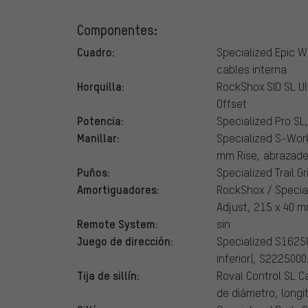
Componentes:
Cuadro:
Specialized Epic W
cables interna
Horquilla:
RockShox SID SL Ul
Offset
Potencia:
Specialized Pro SL,
Manillar:
Specialized S-Wor
mm Rise, abrazad
Puños:
Specialized Trail Gr
Amortiguadores:
RockShox / Specia
Adjust, 215 x 40 
Remote System:
sin
Juego de dirección:
Specialized S1625
inferior), S222500
Tija de sillín:
Roval Control SL C
de diámetro, longi