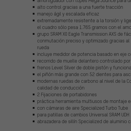
amortiguador con topes Mega Jounce para u
alto control gracias a una fuerte tracción
manejo ágil y escalada eficaz
extremadamente resistente a la torsión y lig
el cuadro sólo pesa 1.765 gramos con el amo
grupo SRAM X0 Eagle Transmission AXS de fá
conmutación preciso y optimizado gracias al 
rueda
incluye medidor de potencia basado en eje c
recorrido de muelle delantero controlado por
frenos Level Silver de doble pistón y funci
el piñón más grande con 52 dientes para a
modernas ruedas de carbono al nivel de la Co
calidad de conducción
2 Fijaciones de portabidones
práctica herramienta multiusos de montaje 
con cámaras de aire Specialized Turbo Tube
para patillas de cambios Universal SRAM UDH
abrazadera de sillín Specialized de aluminio 