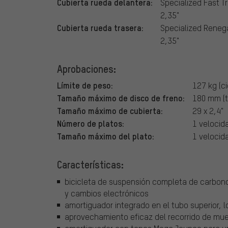
Cubierta rueda delantera:
Specialized Fast T
2,35"
Cubierta rueda trasera:
Specialized Reneg
2,35"
Aprobaciones:
Límite de peso:
127 kg (ci
Tamaño máximo de disco de freno:
180 mm (t
Tamaño máximo de cubierta:
29 x 2,4"
Número de platos:
1 velocid
Tamaño máximo del plato:
1 velocid
Características:
bicicleta de suspensión completa de carbon
y cambios electrónicos
amortiguador integrado en el tubo superior, l
aprovechamiento eficaz del recorrido de mue