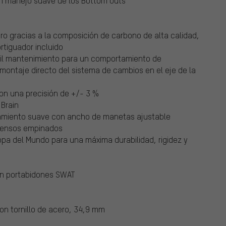
n manejo suave de los Bottom Outs
ero gracias a la composición de carbono de alta calidad,
rtiguador incluido
cil mantenimiento para un comportamiento de
montaje directo del sistema de cambios en el eje de la
on una precisión de +/- 3 %
 Brain
onamiento suave con ancho de manetas ajustable
scensos empinados
pa del Mundo para una máxima durabilidad, rigidez y
en portabidones SWAT
con tornillo de acero, 34,9 mm