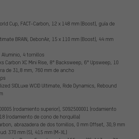
orld Cup, FACT-Carbon, 12 x 148 mm (Boost), guía de
timate BRAIN, DebonAir, 15 x 110 mm (Boost), 44 mm
 Aluminio, 4 tornillos
ks Carbon XC Mini Rise, 8° Backsweep, 6° Upsweep, 10
era de 31,8 mm, 760 mm de ancho
ips
lized SIDLuxe WCID Ultimate, Ride Dynamics, Rebound
mm
00005 (rodamiento superior), S092500001 (rodamiento
018 (rodamiento de cono de horquilla)
arbon, abrazadera de dos tornillos, 0 mm Offset, 30,9 mm
tud: 370 mm (S), 415 mm (M-XL)