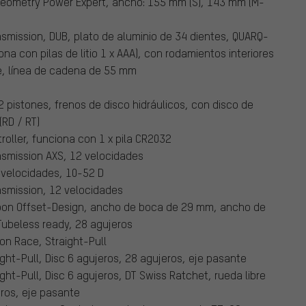
Geometry Power Expert, ancho: 155 mm (S), 143 mm (M-
smission, DUB, plato de aluminio de 34 dientes, QUARQ-
na con pilas de litio 1 x AAA), con rodamientos interiores
, línea de cadena de 55 mm
2 pistones, frenos de disco hidráulicos, con disco de
RD / RT)
oller, funciona con 1 x pila CR2032
nsmission AXS, 12 velocidades
velocidades, 10-52 D
nsmission, 12 velocidades
rbon Offset-Design, ancho de boca de 29 mm, ancho de
ubeless ready, 28 agujeros
on Race, Straight-Pull
ight-Pull, Disc 6 agujeros, 28 agujeros, eje pasante
ght-Pull, Disc 6 agujeros, DT Swiss Ratchet, rueda libre
ros, eje pasante