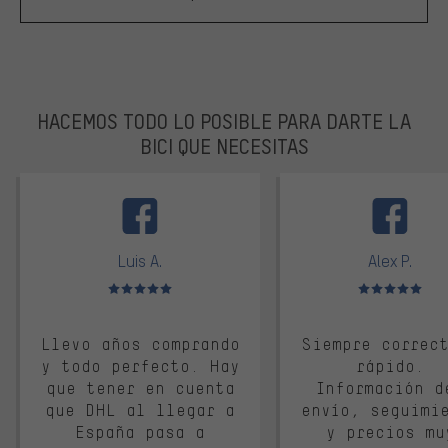
HACEMOS TODO LO POSIBLE PARA DARTE LA
BICI QUE NECESITAS
facebook
Luis A.
Alex P.
Valoración media: 5 de 5
Valoración media: 
Llevo años comprando
Siempre correc
y todo perfecto. Hay
rápido.
que tener en cuenta
Información d
que DHL al llegar a
envío, seguimi
España pasa a
y precios mu