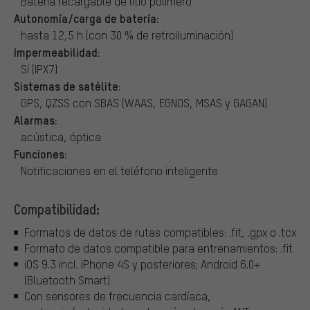
Batería recargable de litio polímero
Autonomía/carga de batería:
hasta 12,5 h (con 30 % de retroiluminación)
Impermeabilidad:
Sí (IPX7)
Sistemas de satélite:
GPS, QZSS con SBAS (WAAS, EGNOS, MSAS y GAGAN)
Alarmas:
acústica, óptica
Funciones:
Notificaciones en el teléfono inteligente
Compatibilidad:
Formatos de datos de rutas compatibles: .fit, .gpx o .tcx
Formato de datos compatible para entrenamientos: .fit
iOS 9.3 incl. iPhone 4S y posteriores; Android 6.0+
(Bluetooth Smart)
Con sensores de frecuencia cardíaca,