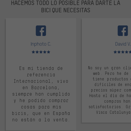
HACEMOS TODO LO POSIBLE PARA DARTE LA
BICI QUE NECESITAS
facebook
Inphoto C.
David V.
Valoración media: 5 de 5
Valoración m
Es mi tienda de
No soy un gran cli
web. Pero he de
referencia
tiene productos 
Internacional, vivo
difíciles de en
en Barcelona,
precios súper co
siempre han cumplido
Hasta el día de ho
y he podido comprar
compras han
cosas para mis
satisfactorios. G
Visca Cataluny
bicis, que en España
no están a la venta.