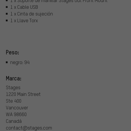
1 x Soporte de manillar Stages Out Front Mount
1 x Cable USB
1 x Cinta de sujeción
1 x Llave Torx
Peso:
negro: 94
Marca:
Stages
1220 Main Street
Ste 400
Vancouver
WA 98660
Canadá
contact@stages.com