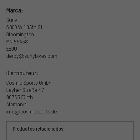
Marca:
Surly
6400 W 105th St
Bloomington
MN 55438
EEUU
derby@surlybikes.com
Distributeur:
Cosmic Sports GmbH
Leyher Straße 47
90763 Fürth
Alemania
info@cosmicsports.de
Productos relacionados