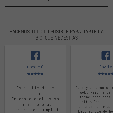
HACEMOS TODO LO POSIBLE PARA DARTE LA
BICI QUE NECESITAS
facebook
Inphoto C.
David V.
Valoración media: 5 de 5
Valoración m
Es mi tienda de
No soy un gran cli
web. Pero he de
referencia
tiene productos 
Internacional, vivo
difíciles de en
en Barcelona,
precios súper co
siempre han cumplido
Hasta el día de ho