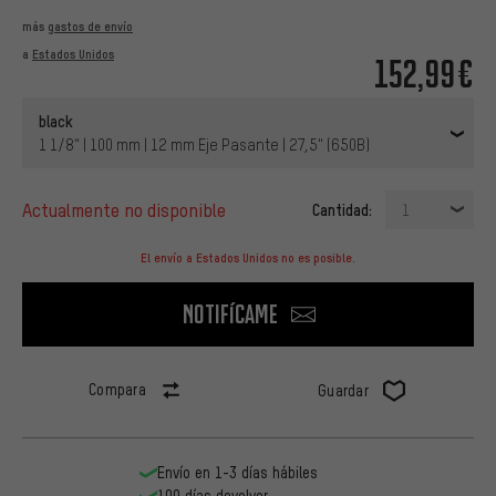
más
gastos de envío
a
Estados Unidos
152,99€
black
1 1/8" | 100 mm | 12 mm Eje Pasante | 27,5" (650B)
actualmente no disponible
Cantidad:
1
El envío a Estados Unidos no es posible.
Notifícame
Compara
Guardar
Envío en 1-3 días hábiles
100 días devolver