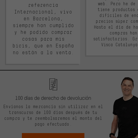
web. Pero he de
referencia
tiene productos 
Internacional, vivo
difíciles de en
en Barcelona,
precios súper co
siempre han cumplido
Hasta el día de ho
y he podido comprar
compras han
cosas para mis
satisfactorios. G
Visca Cataluny
bicis, que en España
no están a la venta.
100 días de derecho de devolución
Envíanos la mercancía sin utilizar en el
transcurso de 100 días después de tu
compra y te reembolsaremos el monto del
pago efectuado.