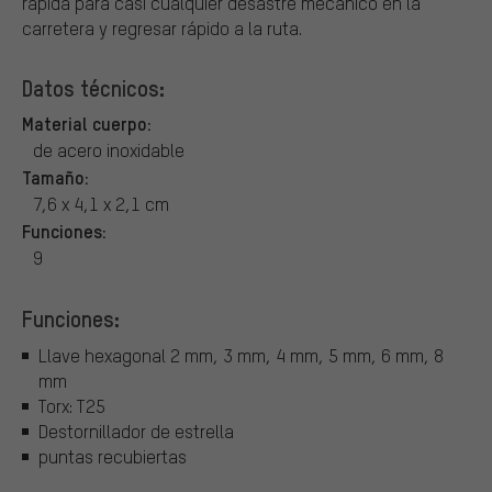
rápida para casi cualquier desastre mecánico en la
carretera y regresar rápido a la ruta.
Datos técnicos:
Material cuerpo:
de acero inoxidable
Tamaño:
7,6 x 4,1 x 2,1 cm
Funciones:
9
Funciones:
Llave hexagonal 2 mm, 3 mm, 4 mm, 5 mm, 6 mm, 8
mm
Torx: T25
Destornillador de estrella
puntas recubiertas