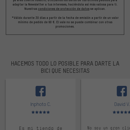
ya eres cliente nuestro, utilizamos los datos de tus últimos pedidos para
adaptar la Newsletter a tus intereses, haciéndola así más valiosa para ti.
Nuestras
condiciones de protección de datos
se aplican.
*Válido durante 30 días a partir de la fecha de emisión a partir de un valor
mínimo de pedido de 60 €. El vale no se puede combinar con otras
promociones.
HACEMOS TODO LO POSIBLE PARA DARTE LA
BICI QUE NECESITAS
facebook
Inphoto C.
David V.
Valoración media: 5 de 5
Valoración m
Es mi tienda de
No soy un gran cli