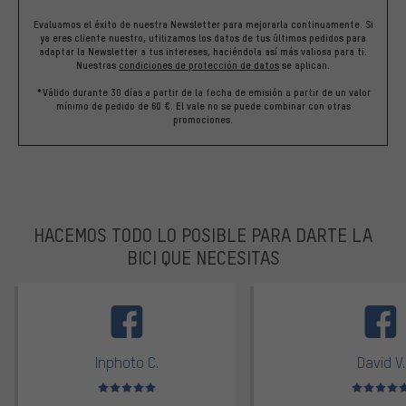
Evaluamos el éxito de nuestra Newsletter para mejorarla continuamente. Si
ya eres cliente nuestro, utilizamos los datos de tus últimos pedidos para
adaptar la Newsletter a tus intereses, haciéndola así más valiosa para ti.
Nuestras
condiciones de protección de datos
se aplican.
*Válido durante 30 días a partir de la fecha de emisión a partir de un valor
mínimo de pedido de 60 €. El vale no se puede combinar con otras
promociones.
HACEMOS TODO LO POSIBLE PARA DARTE LA
BICI QUE NECESITAS
facebook
Inphoto C.
David V.
Valoración media: 5 de 5
Valoración m