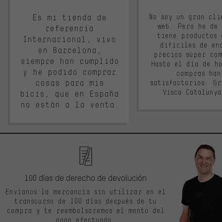
Es mi tienda de
No soy un gran cli
web. Pero he de
referencia
tiene productos 
Internacional, vivo
difíciles de en
en Barcelona,
precios súper co
siempre han cumplido
Hasta el día de ho
y he podido comprar
compras han
cosas para mis
satisfactorios. G
Visca Cataluny
bicis, que en España
no están a la venta.
100 días de derecho de devolución
Envíanos la mercancía sin utilizar en el
transcurso de 100 días después de tu
compra y te reembolsaremos el monto del
pago efectuado.