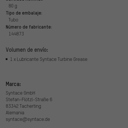
80 g
Tipo de embalaje:
Tubo
Número de fabricante:
144873
Volumen de envío:
1 x Lubricante Syntace Turbine Grease
Marca:
Syntace GmbH
Stefan-Flötzl-Straße 6
83342 Tacherting
Alemania
syntace@syntace.de